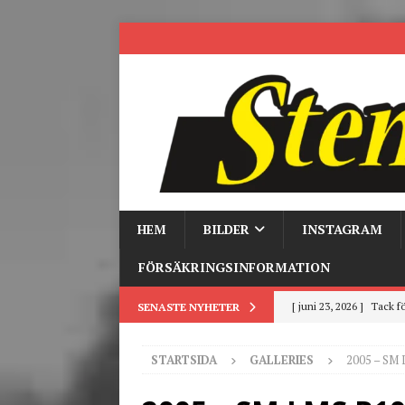
HEM
BILDER
INSTAGRAM
FÖRSÄKRINGSINFORMATION
[ juni 23, 2026 ]
Tack fö
SENASTE NYHETER
[ juni 3, 2026 ]
Stensby 
STARTSIDA
GALLERIES
2005 – SM
[ mars 19, 2026 ]
Tr
[ mars 9, 2026 ]
Trackd