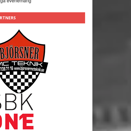
nga evenemang
RTNERS