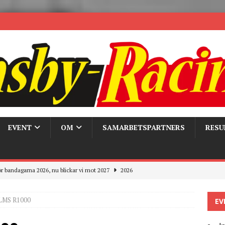
EVENT
OM
SAMARBETSPARTNERS
RESU
r bandagarna 2026, nu blickar vi mot 2027
2026
Trackdays 2026 Fullbokat – tack för ert stora intresse!
2026
 LMS R1000
EV
ygghet på våra bandagar
2026
ays och Pirelli – detta hände verkligen!
MC