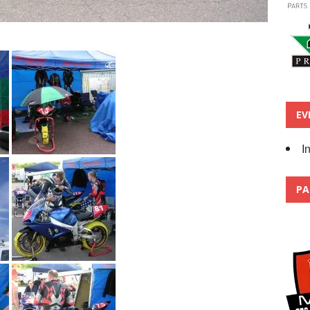
EV
I
PA