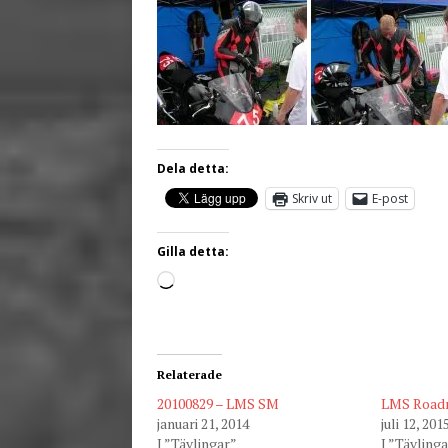
Dela detta:
Skriv ut
E-post
Gilla detta:
Relaterade
20100829 – LMS SM
LMS Roadr
januari 21, 2014
juli 12, 201
I ”Tävlingar”
I ”Tävling