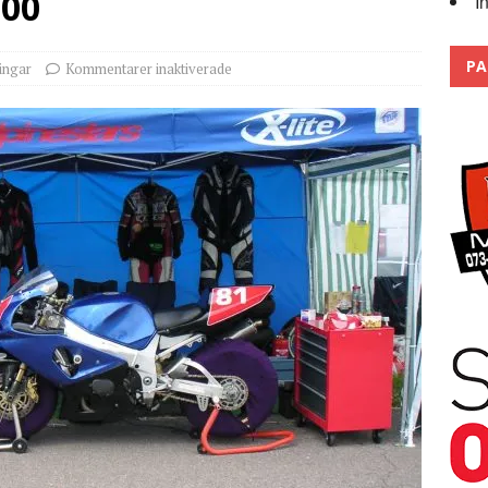
000
I
 the pits
2026
PA
ingar
Kommentarer inaktiverade