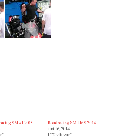
acing SM #1 2015
Roadracing SM LMS 2014
5
juni 16, 2014
ar”
I ”Tävlingar”