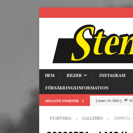
HEM
BILDER
INSTAGRAM
FÖRSÄKRINGSINFORMATION
[ mars 19, 2026 ]
Tr
SENASTE NYHETER
[ mars 9, 2026 ]
Trackd
STARTSIDA
GALLERIES
20090531 
[ juni 26, 2026 ]
Back to
[ juni 23, 2026 ]
Tack fö