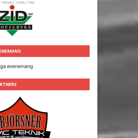
ENEMANG
nga evenemang
RTNERS