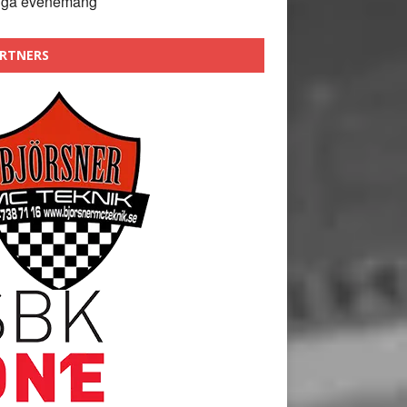
nga evenemang
RTNERS