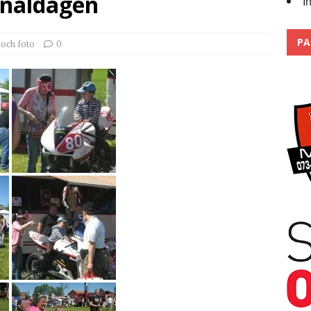
analdagen
I
Trackdays 2026 Fullbokat – tack för ert stora intresse!
2026
PA
 och foto
0