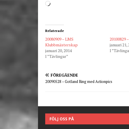
Relaterade
20080909 – LMS
20100829 
Klubbmästerskap
januari 21,
januari 20, 2014
I ”Tävling
I ”Tävlingar”
FÖREGÅENDE
20090528 – Gotland Ring med Actionpics
FÖLJ OSS PÅ