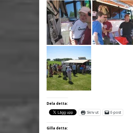
Dela detta:
Skriv ut
E-post
Gilla detta: