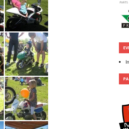
EV
I
PA