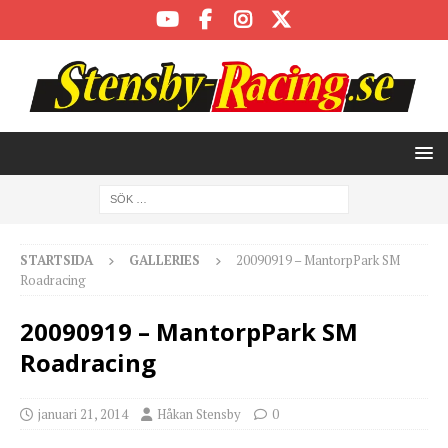
STARTSIDA
GALLERIES
20090919 – MantorpPark SM
Roadracing
20090919 – MantorpPark SM
Roadracing
januari 21, 2014
Håkan Stensby
0