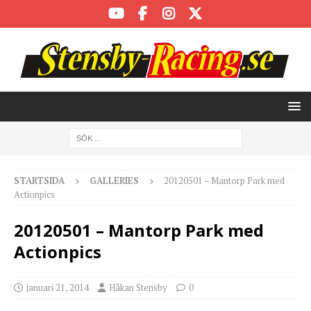
STARTSIDA
GALLERIES
20120501 – Mantorp Park med
Actionpics
20120501 – Mantorp Park med
Actionpics
januari 21, 2014
Håkan Stensby
0