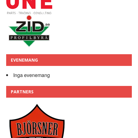
EVENEMANG
Inga evenemang
PARTNERS