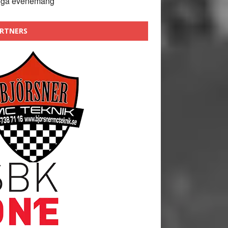
nga evenemang
RTNERS