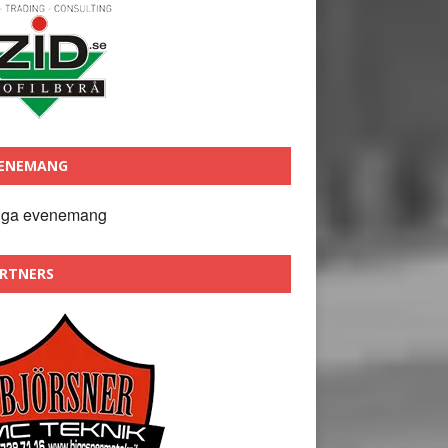
ENEMANG
nga evenemang
RTNERS