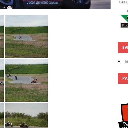
EV
I
PA