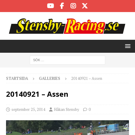
STARTSIDA
GALLERIES
20140921 – Assen
20140921 – Assen
september 25, 2014
Håkan Stensby
0