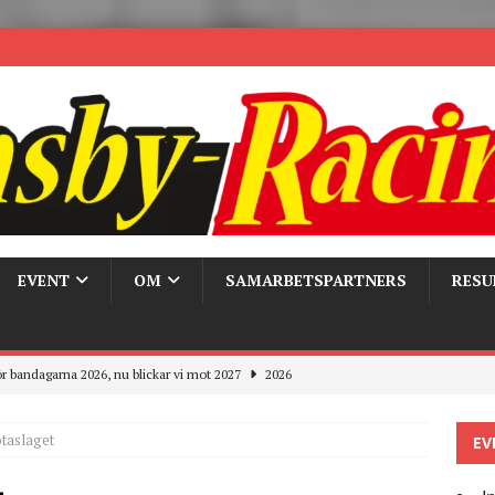
EVENT
OM
SAMARBETSPARTNERS
RESU
r bandagarna 2026, nu blickar vi mot 2027
2026
Trackdays 2026 Fullbokat – tack för ert stora intresse!
2026
taslaget
EV
ygghet på våra bandagar
2026
ays och Pirelli – detta hände verkligen!
MC