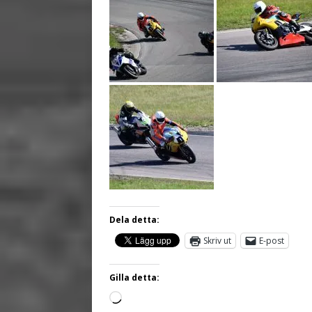
Dela detta:
Skriv ut
E-post
Gilla detta: