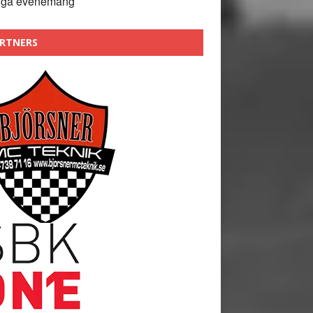
nga evenemang
RTNERS