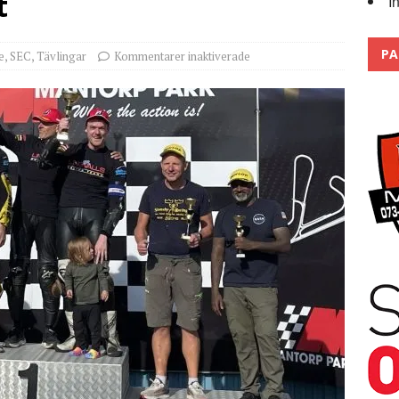
t
I
 the pits
2026
PA
e
,
SEC
,
Tävlingar
Kommentarer inaktiverade