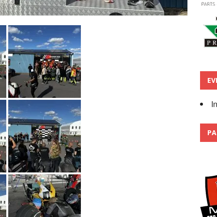
EV
I
PA