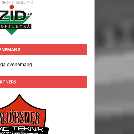
ENEMANG
nga evenemang
RTNERS