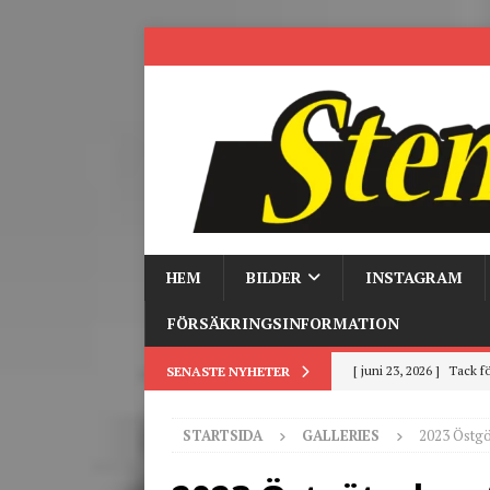
HEM
BILDER
INSTAGRAM
FÖRSÄKRINGSINFORMATION
[ juni 23, 2026 ]
Tack fö
SENASTE NYHETER
[ juni 3, 2026 ]
Stensby 
STARTSIDA
GALLERIES
2023 Östgö
[ mars 19, 2026 ]
Tr
[ mars 9, 2026 ]
Trackd