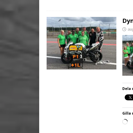
Dyn
aug
Dela 
Gilla 