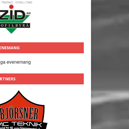
ENEMANG
nga evenemang
RTNERS