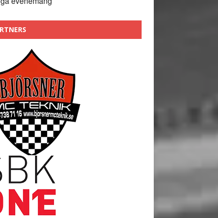
nga evenemang
RTNERS