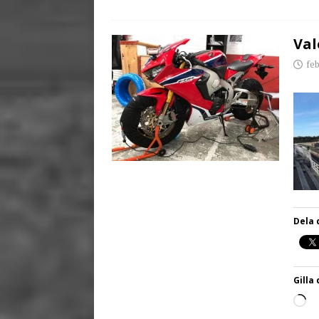
Val
feb
Dela 
Gilla 