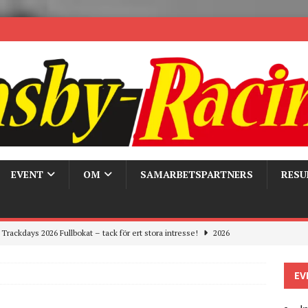
EVENT
OM
SAMARBETSPARTNERS
RESU
ygghet på våra bandagar
2026
ays och Pirelli – detta hände verkligen!
MC
EV
 the pits
2026
r bandagarna 2026, nu blickar vi mot 2027
2026