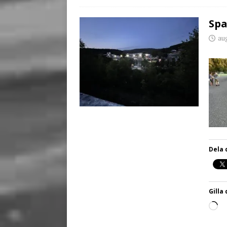
Spa
aug
Dela 
Gilla 