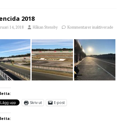
encida 2018
ruari 14, 2018
Håkan Stensby
Kommentarer inaktiverade
detta:
Skriv ut
E-post
detta: