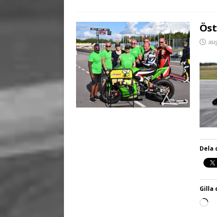
Öst
aug
Dela 
Gilla 