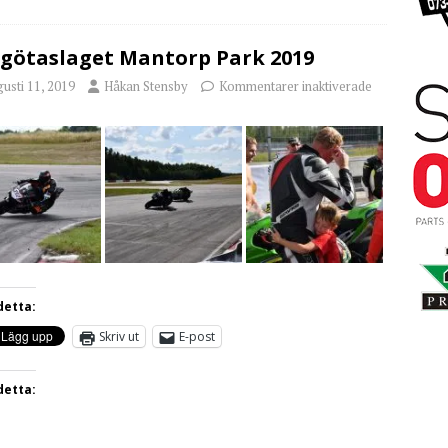
götaslaget Mantorp Park 2019
usti 11, 2019
Håkan Stensby
Kommentarer inaktiverade
detta:
Skriv ut
E-post
detta: