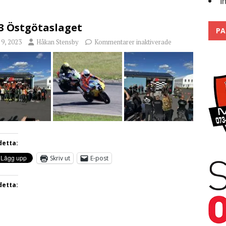
I
Trackdays 2026 Fullbokat – tack för ert stora intresse!
2026
3 Östgötaslaget
PA
i 9, 2023
Håkan Stensby
Kommentarer inaktiverade
detta:
Skriv ut
E-post
detta: