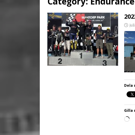
Category:
Endurance
[ juni 3, 2026 ]
Stensby 
202
jul
Dela 
Gilla 