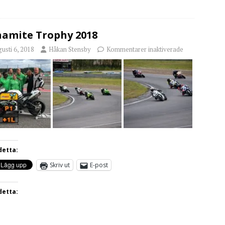
amite Trophy 2018
usti 6, 2018
Håkan Stensby
Kommentarer inaktiverade
detta:
Skriv ut
E-post
detta: