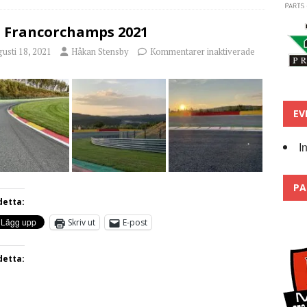
 Francorchamps 2021
usti 18, 2021
Håkan Stensby
Kommentarer inaktiverade
EV
I
PA
detta:
Skriv ut
E-post
detta: