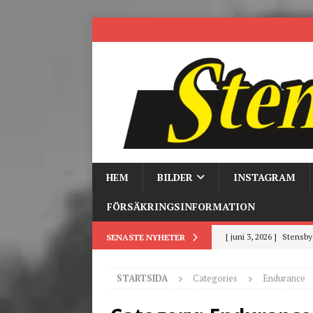
HEM
BILDER
INSTAGRAM
FÖRSÄKRINGSINFORMATION
[ mars 19, 2026 ]
Tr
SENASTE NYHETER
[ mars 9, 2026 ]
Trackd
STARTSIDA
Categories
Endurance
[ juni 26, 2026 ]
Back to
[ juni 23, 2026 ]
Tack fö