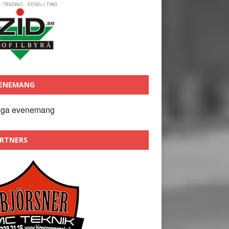
ENEMANG
nga evenemang
RTNERS