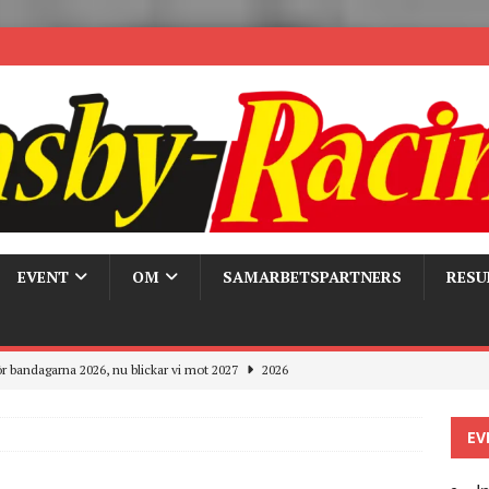
EVENT
OM
SAMARBETSPARTNERS
RESU
Trackdays 2026 Fullbokat – tack för ert stora intresse!
2026
ygghet på våra bandagar
2026
7
EV
ays och Pirelli – detta hände verkligen!
MC
 the pits
2026