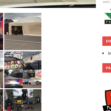
EV
I
PA