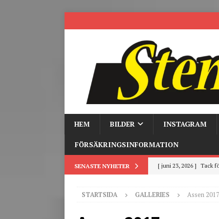
HEM
BILDER
INSTAGRAM
FÖRSÄKRINGSINFORMATION
[ juni 3, 2026 ]
Stensby 
SENASTE NYHETER
[ mars 19, 2026 ]
Tr
STARTSIDA
GALLERIES
Assen 201
[ mars 9, 2026 ]
Trackd
[ juni 26, 2026 ]
Back to