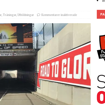
I
r bandagarna 2026, nu blickar vi mot 2027
2026
PA
r
,
Träningar
,
Utbildningar
Kommentarer inaktiverade