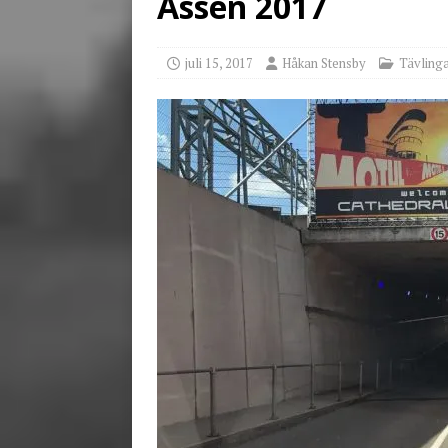
Assen 2017
[ juni 23, 2026 ]
Tack fö
juli 15, 2017
Håkan Stensby
Tävlinga