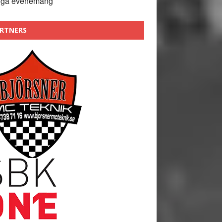
nga evenemang
RTNERS