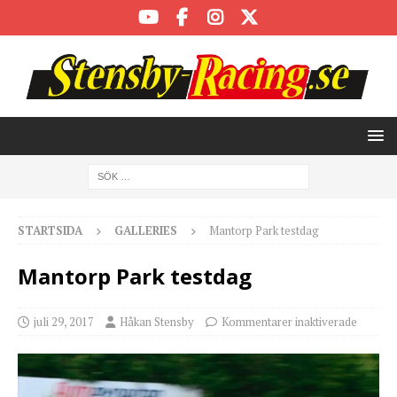
STARTSIDA
GALLERIES
Mantorp Park testdag
Mantorp Park testdag
juli 29, 2017
Håkan Stensby
Kommentarer inaktiverade