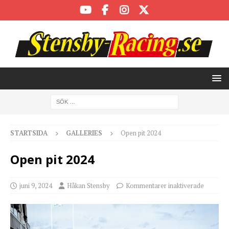
STARTSIDA
GALLERIES
Open pit 2024
Open pit 2024
juni 9, 2024
Håkan Stensby
Kommentarer inaktiverade