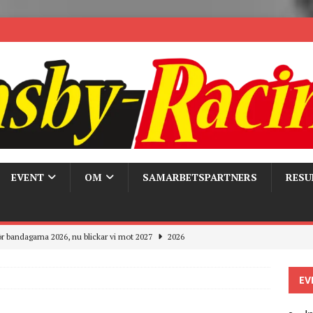
EVENT
OM
SAMARBETSPARTNERS
RESU
r bandagarna 2026, nu blickar vi mot 2027
2026
Trackdays 2026 Fullbokat – tack för ert stora intresse!
2026
EV
ygghet på våra bandagar
2026
ays och Pirelli – detta hände verkligen!
MC