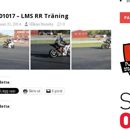
I
 the pits
2026
01017 – LMS RR Träning
PA
uari 21, 2014
Håkan Stensby
0
detta:
Skriv ut
E-post
detta: