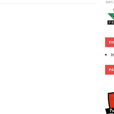
EV
I
PA