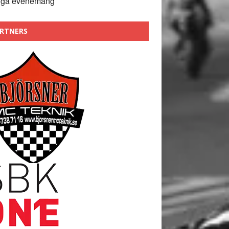
nga evenemang
RTNERS