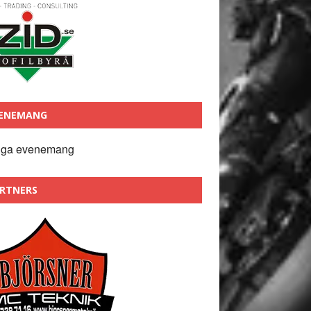
ENEMANG
nga evenemang
RTNERS