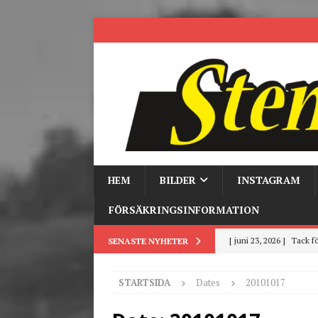
HEM
BILDER
INSTAGRAM
FÖRSÄKRINGSINFORMATION
[ juni 23, 2026 ]
Tack fö
SENASTE NYHETER
[ juni 3, 2026 ]
Stensby 
STARTSIDA
Dates
20101017
[ mars 19, 2026 ]
Tr
[ mars 9, 2026 ]
Trackd