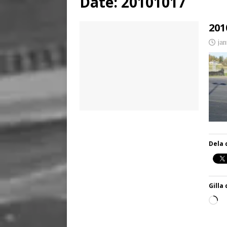
Date:
20101017
[ juni 26, 2026 ]
Back to
201
jan
Dela 
Gilla 