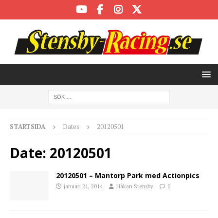
STARTSIDA
Dates
20120501
Date:
20120501
20120501 – Mantorp Park med Actionpics
januari 21, 2014
Håkan Stensby
0