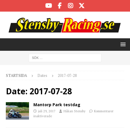
STARTSIDA
Dates
2017-07-28
Date:
2017-07-28
Mantorp Park testdag
juli 29, 2017
Håkan Stensby
Kommentarer
inaktiverade