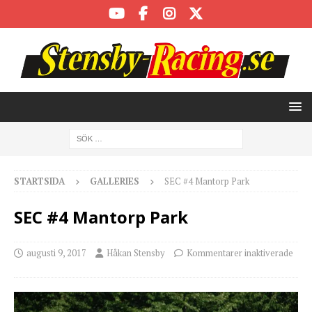
STARTSIDA
GALLERIES
SEC #4 Mantorp Park
SEC #4 Mantorp Park
augusti 9, 2017
Håkan Stensby
Kommentarer inaktiverade