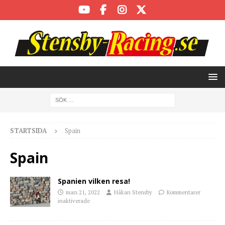
STARTSIDA
Spain
Spain
Spanien vilken resa!
mars 21, 2022
Håkan Stensby
Kommentarer
inaktiverade