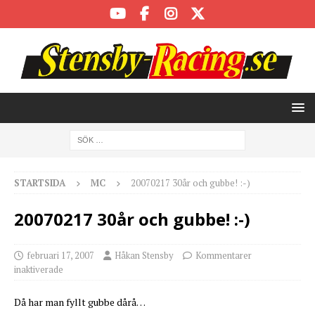
STARTSIDA
MC
20070217 30år och gubbe! :-)
20070217 30år och gubbe! :-)
februari 17, 2007
Håkan Stensby
Kommentarer
inaktiverade
Då har man fyllt gubbe dårå…