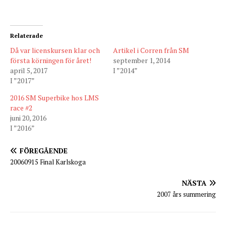
Relaterade
Då var licenskursen klar och
Artikel i Corren från SM
första körningen för året!
september 1, 2014
april 5, 2017
I ”2014”
I ”2017”
2016 SM Superbike hos LMS
race #2
juni 20, 2016
I ”2016”
FÖREGÅENDE
20060915 Final Karlskoga
NÄSTA
2007 års summering