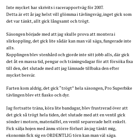
Inte mycket har skrivits i racerapportväg för 2007.
Detta är ett år jag helst vill glömma i tävlingsväg, inget gick som
det var tänkt, allt gick långsamt och trögt.
Säsongen började med att jag skulle prova att montera i
slirkoppling, det gick lite sådär kan man väl säga, fungerade inte
alls.
Kopplingen blev stenhård och gjorde inte sitt jobb alls, där gick
det åt en massa tid, pengar och träningsdagar för att försöka fixa
till den, det slutade med att jag lämnade tillbaka den efter
mycket besvär.
Farten kom aldrig, det gick “trögt” hela säsongen, Pro Superbike
tävlingen blev ett fiasko och dyr.
Jag fortsatte träna, köra lite bandagar, blev frustrerad över att
det gick så trögt hela tiden, det slutade med att en ventil gick
sönder i motorn, materialfel, en ventil separerade helt enkelt.
Fick sälja hojen med ännu större förlust än jag tänkt mig,
ekonomin fick sig en ORDENTLIG törn kan man väl säga.