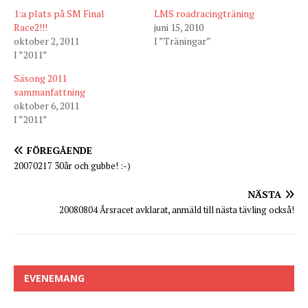
1:a plats på SM Final
LMS roadracingträning
Race2!!!
juni 15, 2010
oktober 2, 2011
I ”Träningar”
I ”2011”
Säsong 2011
sammanfattning
oktober 6, 2011
I ”2011”
FÖREGÅENDE
20070217 30år och gubbe! :-)
NÄSTA
20080804 Årsracet avklarat, anmäld till nästa tävling också!
EVENEMANG