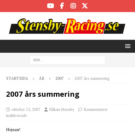
STARTSIDA
ÅR
2007
2007 års summering
2007 års summering
oktober 12, 2007
Håkan Stensby
Kommentarer
inaktiverade
Hejsan!