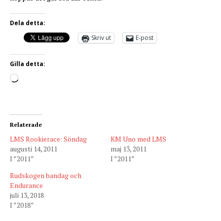
Dela detta:
Skriv ut
E-post
Gilla detta:
Relaterade
LMS Rookierace: Söndag
KM Uno med LMS
augusti 14, 2011
maj 13, 2011
I ”2011”
I ”2011”
Rudskogen bandag och
Endurance
juli 13, 2018
I ”2018”