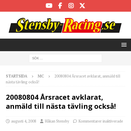
STARTSIDA
MC
20080804 Årsracet avklarat, anmäld till
nästa tävling också!
20080804 Årsracet avklarat,
anmäld till nästa tävling också!
augusti 4, 2008
Håkan Stensby
Kommentarer inaktiverade