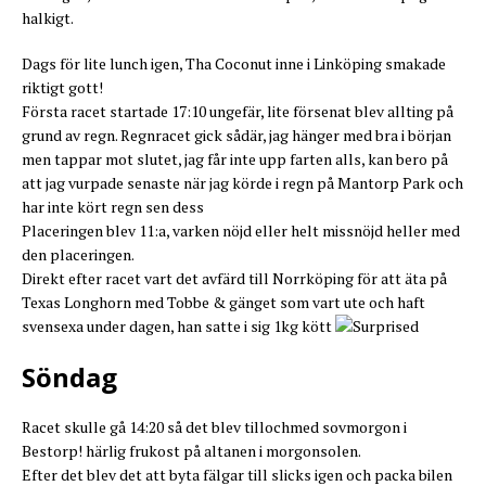
halkigt.
Dags för lite lunch igen, Tha Coconut inne i Linköping smakade
riktigt gott!
Första racet startade 17:10 ungefär, lite försenat blev allting på
grund av regn. Regnracet gick sådär, jag hänger med bra i början
men tappar mot slutet, jag får inte upp farten alls, kan bero på
att jag vurpade senaste när jag körde i regn på Mantorp Park och
har inte kört regn sen dess
Placeringen blev 11:a, varken nöjd eller helt missnöjd heller med
den placeringen.
Direkt efter racet vart det avfärd till Norrköping för att äta på
Texas Longhorn med Tobbe & gänget som vart ute och haft
svensexa under dagen, han satte i sig 1kg kött
Söndag
Racet skulle gå 14:20 så det blev tillochmed sovmorgon i
Bestorp! härlig frukost på altanen i morgonsolen.
Efter det blev det att byta fälgar till slicks igen och packa bilen