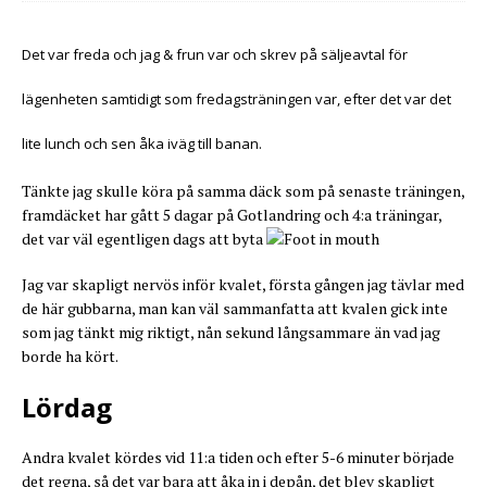
Det var freda och jag & frun var och skrev på säljeavtal för
lägenheten samtidigt som fredagsträningen var, efter det var det
lite lunch och sen åka iväg till banan.
Tänkte jag skulle köra på samma däck som på senaste träningen,
framdäcket har gått 5 dagar på Gotlandring och 4:a träningar,
det var väl egentligen dags att byta
Jag var skapligt nervös inför kvalet, första gången jag tävlar med
de här gubbarna, man kan väl sammanfatta att kvalen gick inte
som jag tänkt mig riktigt, nån sekund långsammare än vad jag
borde ha kört.
Lördag
Andra kvalet kördes vid 11:a tiden och efter 5-6 minuter började
det regna, så det var bara att åka in i depån, det blev skapligt