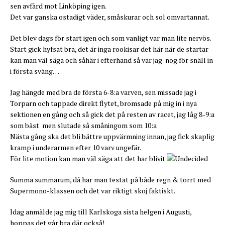
sen avfärd mot Linköping igen.
Det var ganska ostadigt väder, småskurar och sol omvartannat.
Det blev dags för start igen och som vanligt var man lite nervös.
Start gick hyfsat bra, det är inga rookisar det här när de startar
kan man väl säga och såhär i efterhand så var jag nog för snäll in
i första sväng…
Jag hängde med bra de första 6-8:a varven, sen missade jag i
Torparn och tappade direkt flytet, bromsade på mig in i nya
sektionen en gång och så gick det på resten av racet, jag låg 8-9:a
som bäst men slutade så småningom som 10:a
Nästa gång ska det bli bättre uppvärmning innan, jag fick skaplig
kramp i underarmen efter 10 varv ungefär.
För lite motion kan man väl säga att det har blivit
Summa summarum, då har man testat på både regn & torrt med
Supermono-klassen och det var riktigt skoj faktiskt.
Idag anmälde jag mig till Karlskoga sista helgen i Augusti,
hoppas det går bra där också!