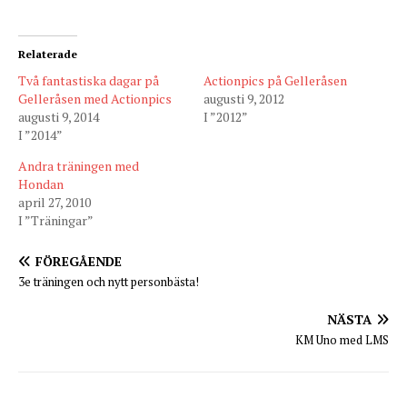
Relaterade
Två fantastiska dagar på
Actionpics på Gelleråsen
Gelleråsen med Actionpics
augusti 9, 2012
augusti 9, 2014
I ”2012”
I ”2014”
Andra träningen med
Hondan
april 27, 2010
I ”Träningar”
FÖREGÅENDE
3e träningen och nytt personbästa!
NÄSTA
KM Uno med LMS