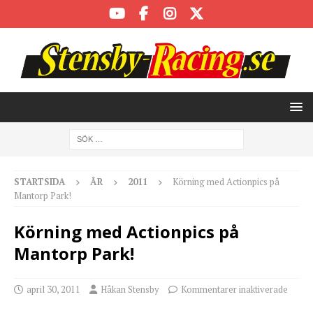
STARTSIDA
ÅR
2011
Körning med Actionpics på
Mantorp Park!
Körning med Actionpics på
Mantorp Park!
april 30, 2011
Håkan Stensby
Kommentarer inaktiverade