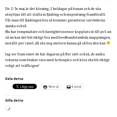
De. 2-3e maj är det körning, 2 heldagar på banan och de ska
utnyttjas till att ställa in fjädring och insprutning framförallt.
Får man till fjädringen bra så kommer garanterar varvtiderna
sjunka också.
Nu har tempmätare och hastighetssensor kopplats in till pc5:an
så nu kan det böi riktigt bra med bredbandslambda mappningen,
inställt per växel, då ska nog motorn kunna gå så bra den kan
Jag ser fram emot de här dagarna på fler sätt också, de andra
tokarna som brukar vara med Actionpics och köra ska bli riktigt
roligt att träffa igen!
Dela detta:
Skriv ut
E-post
Gilla detta: