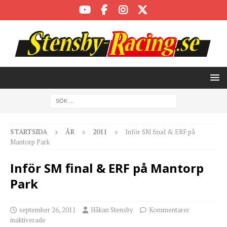
STARTSIDA
ÅR
2011
Inför SM final & ERF på
Mantorp Park
Inför SM final & ERF på Mantorp
Park
september 26, 2011
Håkan Stensby
Kommentarer
inaktiverade