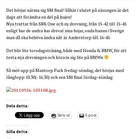
Det börjar närma sig SM final! Såhär i slutet på säsongen är det
dags att förändra en del på hojen!
Nya trattar från SBK One och ny drevning, från 15-42 till 15-45
enligt hur de andra har drevat sina hojar, enda banan i Sverige
man då ska behöva ändra nåt är Anderstorp till 16-45.
Det blir lite torsdagsträning, både med Honda & BMW, för att
testa nya drevningen och köra in sig lite på BMWn
Så möt upp på Mantorp Park fredag-söndag, det börjas med
långlopp 10.30(-16.30) och sen SM final lördag-söndag
Dela detta:
Skriv ut
E-post
Gilla detta: