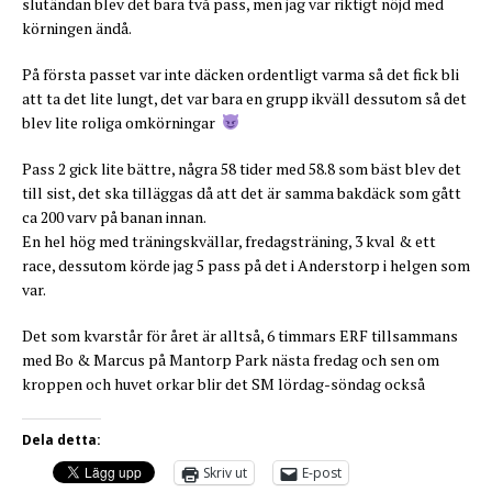
slutändan blev det bara två pass, men jag var riktigt nöjd med
körningen ändå.
På första passet var inte däcken ordentligt varma så det fick bli
att ta det lite lungt, det var bara en grupp ikväll dessutom så det
blev lite roliga omkörningar
Pass 2 gick lite bättre, några 58 tider med 58.8 som bäst blev det
till sist, det ska tilläggas då att det är samma bakdäck som gått
ca 200 varv på banan innan.
En hel hög med träningskvällar, fredagsträning, 3 kval & ett
race, dessutom körde jag 5 pass på det i Anderstorp i helgen som
var.
Det som kvarstår för året är alltså, 6 timmars ERF tillsammans
med Bo & Marcus på Mantorp Park nästa fredag och sen om
kroppen och huvet orkar blir det SM lördag-söndag också
Dela detta:
Skriv ut
E-post