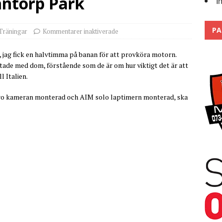
ntorp Park
I
r bandagarna 2026, nu blickar vi mot 2027
2026
PA
Träningar
Kommentarer inaktiverade
 jag fick en halvtimma på banan för att provköra motorn.
de med dom, förstående som de är om hur viktigt det är att
 Italien.
ro kameran monterad och AIM solo laptimern monterad, ska