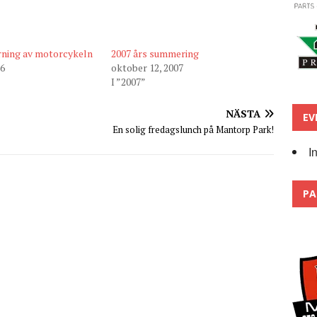
rning av motorcykeln
2007 års summering
16
oktober 12, 2007
I ”2007”
NÄSTA
EV
En solig fredagslunch på Mantorp Park!
I
PA