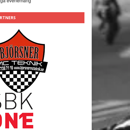
nga evenemang
RTNERS