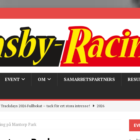
EVENT
OM
SAMARBETSPARTNERS
RESU
Trackdays 2026 Fullbokat – tack för ert stora intresse!
2026
ygghet på våra bandagar
2026
ing på Mantorp Park
EV
ays och Pirelli – detta hände verkligen!
MC
 the pits
2026