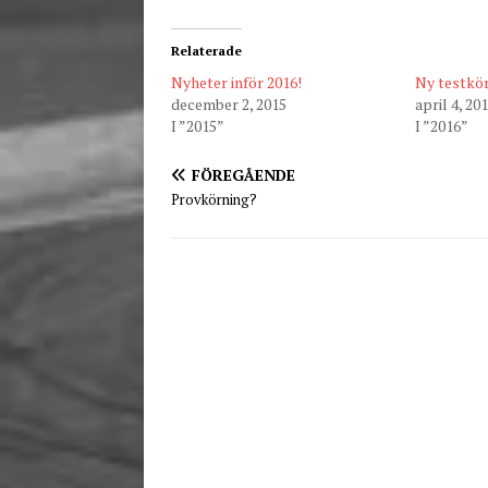
Relaterade
Nyheter inför 2016!
Ny testkö
december 2, 2015
april 4, 20
I ”2015”
I ”2016”
FÖREGÅENDE
Provkörning?