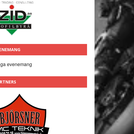
ENEMANG
nga evenemang
RTNERS