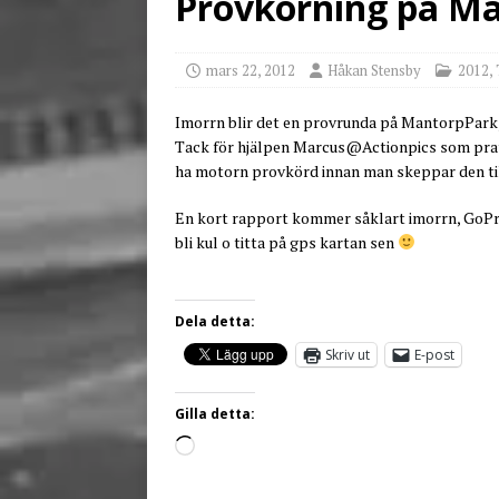
Provkörning på Ma
[ juni 23, 2026 ]
Tack fö
mars 22, 2012
Håkan Stensby
2012
,
Imorrn blir det en provrunda på MantorpPark,
Tack för hjälpen Marcus@Actionpics som prata
ha motorn provkörd innan man skeppar den till
En kort rapport kommer såklart imorrn, GoP
bli kul o titta på gps kartan sen
Dela detta:
Skriv ut
E-post
Gilla detta: