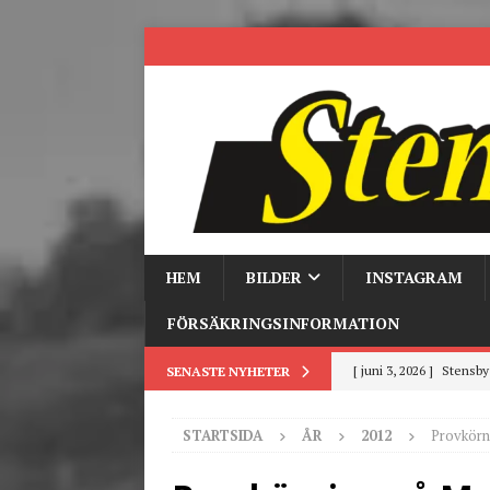
HEM
BILDER
INSTAGRAM
FÖRSÄKRINGSINFORMATION
[ juni 3, 2026 ]
Stensby 
SENASTE NYHETER
[ mars 19, 2026 ]
Tr
STARTSIDA
ÅR
2012
Provkörn
[ mars 9, 2026 ]
Trackd
[ juni 26, 2026 ]
Back to