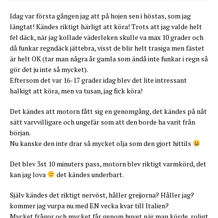
Idag var första gången jag att på hojen sen i höstas, som jag
längtat! Kändes riktigt härligt att köra! Trots att jag valde helt
fel däck, när jag kollade väderleken skulle va max 10 grader och
då funkar regndäck jättebra, visst de blir helt trasiga men fästet
är helt OK (tar man några år gamla som ändå inte funkar i regn så
gör det ju inte så mycket).
Eftersom det var 16-17 grader idag blev det lite intressant
halkigt att köra, men va tusan, jag fick köra!
Det kändes att motorn fått sig en genomgång, det kändes på nåt
sätt varvvilligare och ungefär som att den borde ha varit från
början.
Nu kanske den inte drar så mycket olja som den gjort hittils
Det blev 3st 10 minuters pass, motorn blev riktigt varmkörd, det
kan jag lova
det kändes underbart.
Själv kändes det riktigt nervöst, håller grejjorna? Håller jag?
kommer jag vurpa nu med EN vecka kvar till Italien?
Mycket frågor och mycket får genom huvet när man körde, roligt