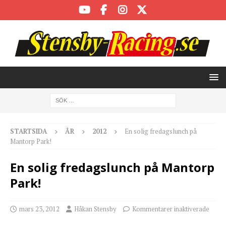
STARTSIDA
ÅR
2012
En solig fredagslunch på
Mantorp Park!
En solig fredagslunch på Mantorp
Park!
mars 23, 2012
Håkan Stensby
Kommentarer inaktiverade