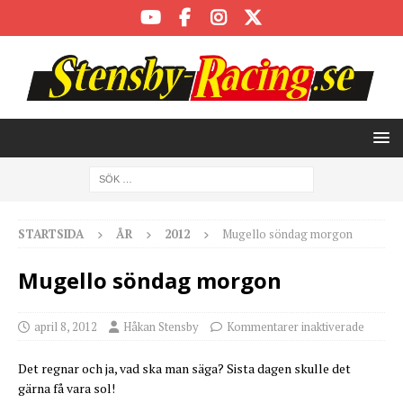
STARTSIDA
ÅR
2012
Mugello söndag morgon
Mugello söndag morgon
april 8, 2012
Håkan Stensby
Kommentarer inaktiverade
Det regnar och ja, vad ska man säga? Sista dagen skulle det
gärna få vara sol!