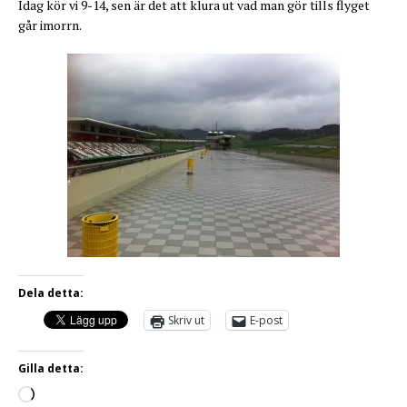
Idag kör vi 9-14, sen är det att klura ut vad man gör tills flyget
går imorrn.
Dela detta:
Skriv ut
E-post
Gilla detta: