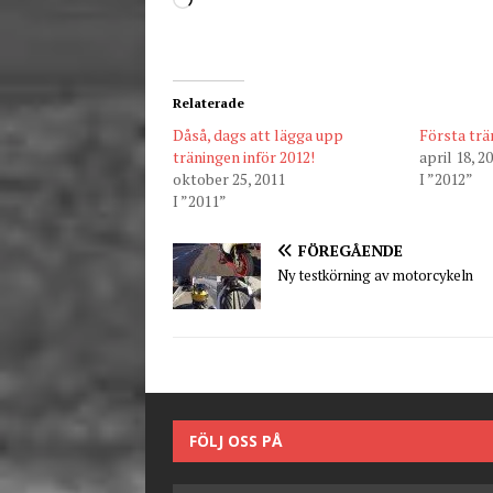
Relaterade
Dåså, dags att lägga upp
Första trä
träningen inför 2012!
april 18, 2
oktober 25, 2011
I ”2012”
I ”2011”
FÖREGÅENDE
Ny testkörning av motorcykeln
FÖLJ OSS PÅ