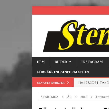
HEM
BILDER
INSTAGRAM
FÖRSÄKRINGSINFORMATION
[ juni 23, 2026 ]
Tack fö
SENASTE NYHETER
[ juni 3, 2026 ]
Stensby 
STARTSIDA
ÅR
2016
Första tr
[ mars 19, 2026 ]
Tr
[ mars 9, 2026 ]
Trackd