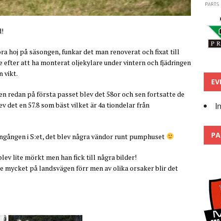
d!
ra hoj på säsongen, funkar det man renoverat och fixat till
e efter att ha monterat oljekylare under vintern och fjädringen
n vikt.
EV
men redan på första passet blev det 58or och sen fortsatte de
I
det en 57.8 som bäst vilket är 4a tiondelar från
PA
ingången i S:et, det blev några vändor runt pumphuset
ev lite mörkt men han fick till några bilder!
kte mycket på landsvägen förr men av olika orsaker blir det