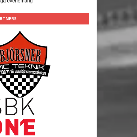
nga evenemang
RTNERS