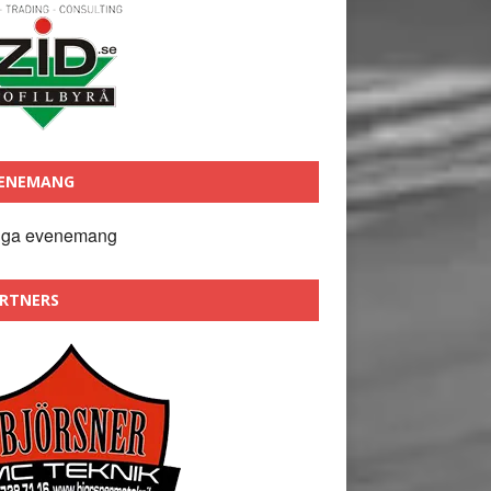
ENEMANG
nga evenemang
RTNERS