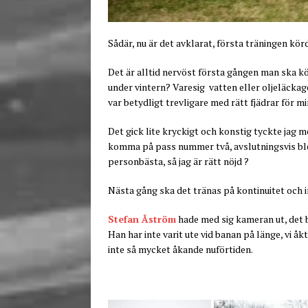
Sådär, nu är det avklarat, första träningen kör
Det är alltid nervöst första gången man ska kö
under vintern? Varesig vatten eller oljeläckag
var betydligt trevligare med rätt fjädrar för mi
Det gick lite kryckigt och konstig tyckte jag 
komma på pass nummer två, avslutningsvis blev 
personbästa, så jag är rätt nöjd ?
Nästa gång ska det tränas på kontinuitet och 
Stefan Åström
hade med sig kameran ut, det bl
Han har inte varit ute vid banan på länge, vi å
inte så mycket åkande nuförtiden.