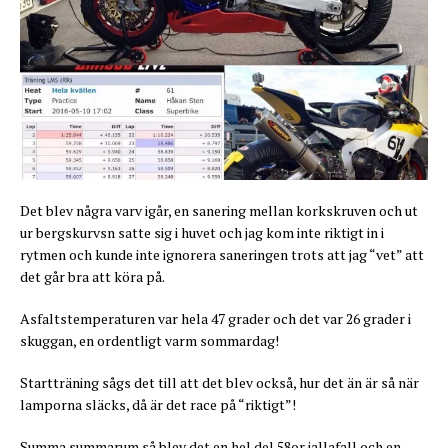
Det blev några varv igår, en sanering mellan korkskruven och ut
ur bergskurvsn satte sig i huvet och jag kom inte riktigt in i
rytmen och kunde inte ignorera saneringen trots att jag “vet” att
det går bra att köra på.
Asfaltstemperaturen var hela 47 grader och det var 26 grader i
skuggan, en ordentligt varm sommardag!
Startträning sågs det till att det blev också, hur det än är så när
lamporna släcks, då är det race på “riktigt”!
Summa summarum så blev det en hel del 58or iallafall och en