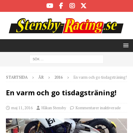
STARTSIDA
ÅR
2016
En varm och go tisdagsträning!
En varm och go tisdagsträning!
maj 11, 2016
Håkan Stensby
Kommentarer inaktiverade