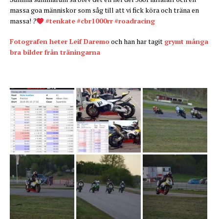
massa goa människor som såg till att vi fick köra och träna en
massa!
?
‪#‎
tenkate‬
‪#‎
cbr1000rr‬
‪#‎
roadracing‬
Fotografen heter Leif Daremo
och han har tagit
grymt många
bra bilder från träningarna