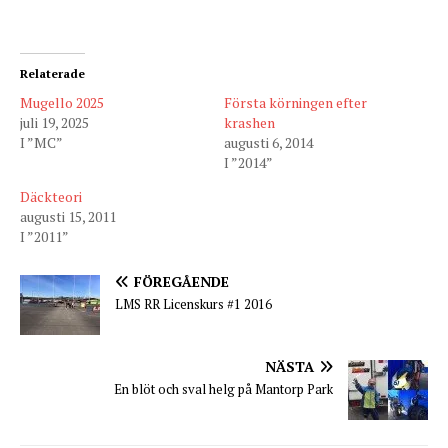
Relaterade
Mugello 2025
Första körningen efter
juli 19, 2025
krashen
I ”MC”
augusti 6, 2014
I ”2014”
Däckteori
augusti 15, 2011
I ”2011”
FÖREGÅENDE
LMS RR Licenskurs #1 2016
NÄSTA
En blöt och sval helg på Mantorp Park