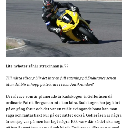
Lite nyheter såhär strax innan
jul
??
Till nästa säsong blir det inte en full satsning på Endurance serien
utan det blir inhopp på två race i team Antikrundan
?
De två r
ace som är planerade är Rudskogen & Gelleråsen då
ordinarie Patrik Bergsman inte kan köra. Rudskogen har jag kört
på en gång förut och det var en rejält svängande bana kan man
säga och fantastiskt kul på det sättet också. Gelleråsen är några
år sen jag var på men har lagt några 1000 varv där så det ska nog
gå bra. Senast jag var med och körde Endurance där vann vi med