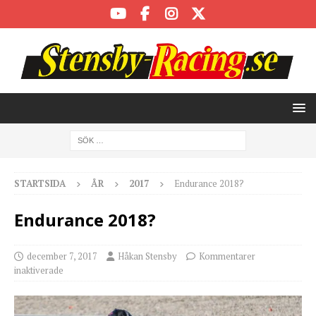
STARTSIDA
ÅR
2017
Endurance 2018?
Endurance 2018?
december 7, 2017
Håkan Stensby
Kommentarer
inaktiverade