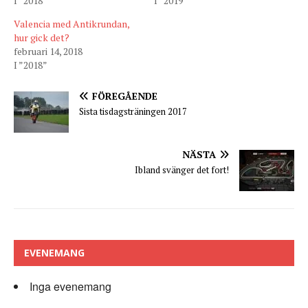
I ”2018”
I ”2019”
Valencia med Antikrundan,
hur gick det?
februari 14, 2018
I ”2018”
FÖREGÅENDE
Sista tisdagsträningen 2017
NÄSTA
Ibland svänger det fort!
EVENEMANG
Inga evenemang