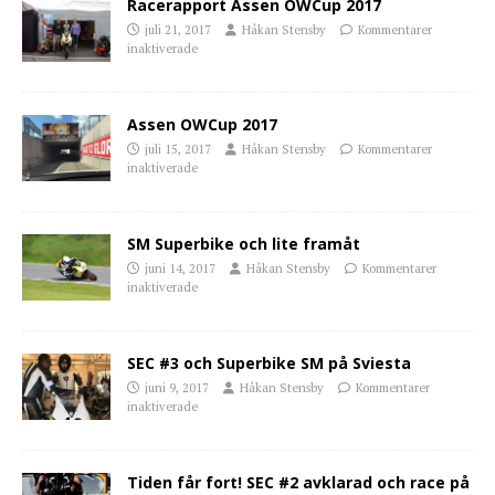
Racerapport Assen OWCup 2017
juli 21, 2017
Håkan Stensby
Kommentarer
inaktiverade
Assen OWCup 2017
juli 15, 2017
Håkan Stensby
Kommentarer
inaktiverade
SM Superbike och lite framåt
juni 14, 2017
Håkan Stensby
Kommentarer
inaktiverade
SEC #3 och Superbike SM på Sviesta
juni 9, 2017
Håkan Stensby
Kommentarer
inaktiverade
Tiden får fort! SEC #2 avklarad och race på