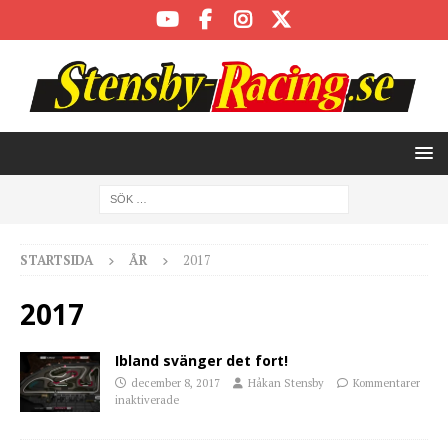
STARTSIDA
ÅR
2017
2017
Ibland svänger det fort!
december 8, 2017
Håkan Stensby
Kommentarer
inaktiverade