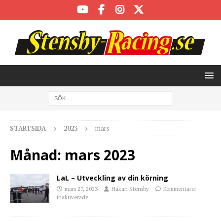
STARTSIDA
2023
mars
Månad:
mars 2023
LaL – Utveckling av din körning
mars 27, 2023
Håkan Stensby
Kommentarer
inaktiverade