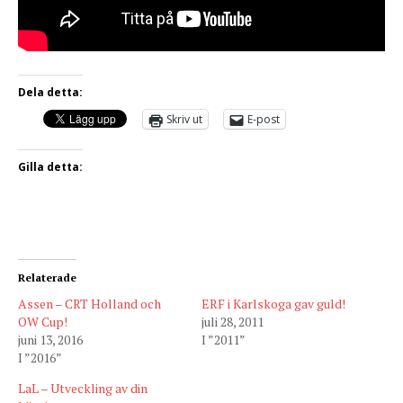
Dela detta:
Skriv ut
E-post
Gilla detta:
Relaterade
Assen – CRT Holland och
ERF i Karlskoga gav guld!
OW Cup!
juli 28, 2011
juni 13, 2016
I ”2011”
I ”2016”
LaL – Utveckling av din