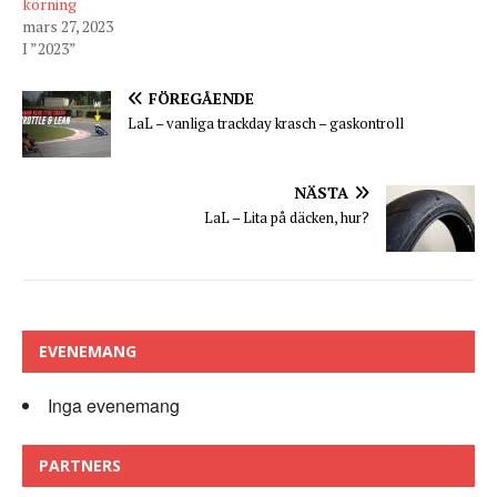
körning
mars 27, 2023
I ”2023”
FÖREGÅENDE
LaL – vanliga trackday krasch – gaskontroll
NÄSTA
LaL – Lita på däcken, hur?
EVENEMANG
Inga evenemang
PARTNERS