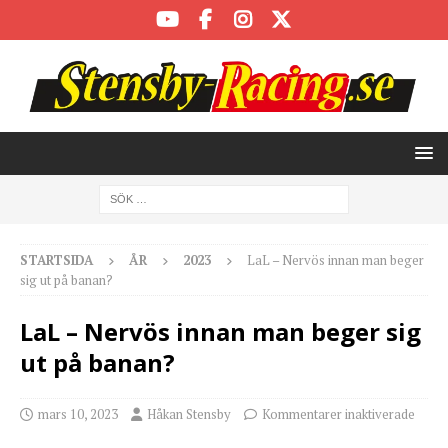
STARTSIDA
ÅR
2023
LaL – Nervös innan man beger
sig ut på banan?
LaL – Nervös innan man beger sig
ut på banan?
mars 10, 2023
Håkan Stensby
Kommentarer inaktiverade