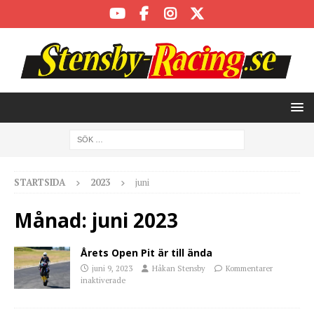
STARTSIDA
2023
juni
Månad:
juni 2023
Årets Open Pit är till ända
juni 9, 2023
Håkan Stensby
Kommentarer
inaktiverade