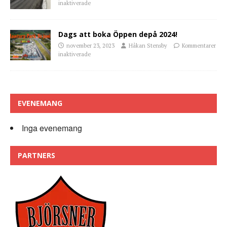
inaktiverade
Dags att boka Öppen depå 2024!
november 23, 2023
Håkan Stensby
Kommentarer
inaktiverade
EVENEMANG
Inga evenemang
PARTNERS