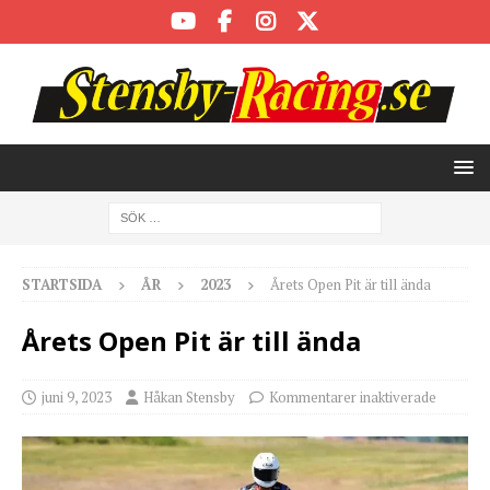
STARTSIDA
ÅR
2023
Årets Open Pit är till ända
Årets Open Pit är till ända
juni 9, 2023
Håkan Stensby
Kommentarer inaktiverade