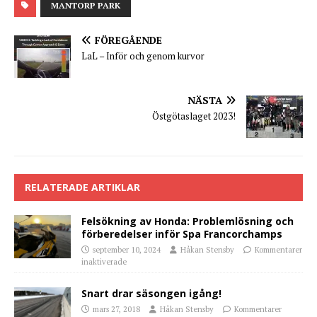
MANTORP PARK
FÖREGÅENDE
LaL – Inför och genom kurvor
NÄSTA
Östgötaslaget 2023!
RELATERADE ARTIKLAR
Felsökning av Honda: Problemlösning och
förberedelser inför Spa Francorchamps
september 10, 2024
Håkan Stensby
Kommentarer
inaktiverade
Snart drar säsongen igång!
mars 27, 2018
Håkan Stensby
Kommentarer