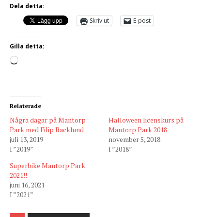
Dela detta:
Skriv ut
E-post
Gilla detta:
Relaterade
Några dagar på Mantorp
Halloween licenskurs på
Park med Filip Backlund
Mantorp Park 2018
juli 13, 2019
november 5, 2018
I ”2019”
I ”2018”
Superbike Mantorp Park
2021!!
juni 16, 2021
I ”2021”