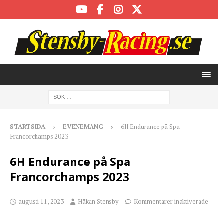
STARTSIDA
EVENEMANG
6H Endurance på Spa
Francorchamps 2023
6H Endurance på Spa
Francorchamps 2023
augusti 11, 2023
Håkan Stensby
Kommentarer inaktiverade