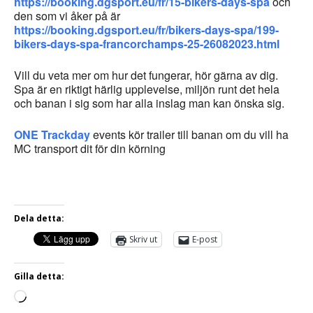
https://booking.dgsport.eu/fr/15-bikers-days-spa
och
den som vi åker på är
https://booking.dgsport.eu/fr/bikers-days-spa/199-
bikers-days-spa-francorchamps-25-26082023.html
Vill du veta mer om hur det fungerar, hör gärna av dig.
Spa är en riktigt härlig upplevelse, miljön runt det hela
och banan i sig som har alla inslag man kan önska sig.
ONE Trackday
events kör trailer till banan om du vill ha
MC transport dit för din körning
Dela detta:
Skriv ut
E-post
Gilla detta: