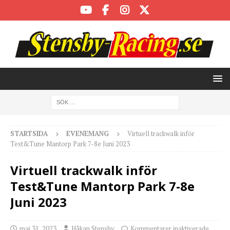
STARTSIDA
EVENEMANG
Virtuell trackwalk inför
Test&Tune Mantorp Park 7-8e Juni 2023
Virtuell trackwalk inför
Test&Tune Mantorp Park 7-8e
Juni 2023
maj 31, 2023
Håkan Stensby
Kommentarer inaktiverade