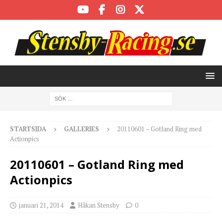
STARTSIDA
GALLERIES
20110601 – Gotland Ring med
Actionpics
20110601 – Gotland Ring med
Actionpics
januari 21, 2014
Håkan Stensby
0