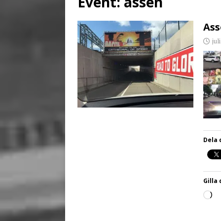
Event:
assen
[ juni 26, 2026 ]
Back to
Ass
jul
Dela 
Gilla 