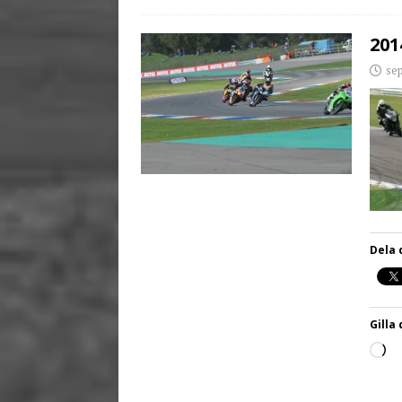
201
se
Dela 
Gilla 