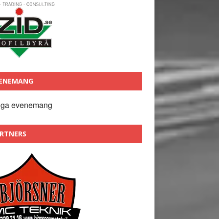
ENEMANG
nga evenemang
RTNERS