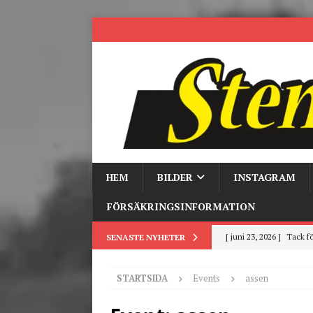
HEM
BILDER
INSTAGRAM
FÖRSÄKRINGSINFORMATION
[ juni 23, 2026 ]
Tack fö
SENASTE NYHETER
[ juni 3, 2026 ]
Stensby 
STARTSIDA
Events
assen
[ mars 19, 2026 ]
Tr
[ mars 9, 2026 ]
Trackd