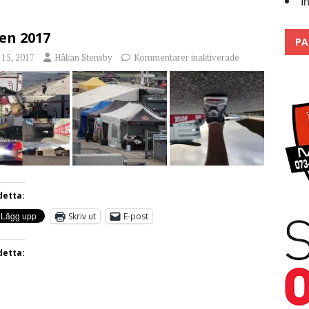
I
 the pits
2026
en 2017
PA
i 15, 2017
Håkan Stensby
Kommentarer inaktiverade
detta:
Skriv ut
E-post
detta: