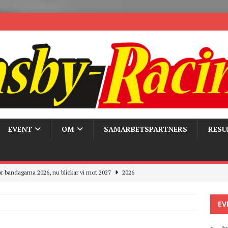
EVENT
OM
SAMARBETSPARTNERS
RESU
r bandagarna 2026, nu blickar vi mot 2027
2026
Trackdays 2026 Fullbokat – tack för ert stora intresse!
2026
EV
ygghet på våra bandagar
2026
ays och Pirelli – detta hände verkligen!
MC