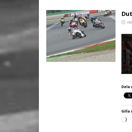
Dut
okt
Dela 
Gilla 