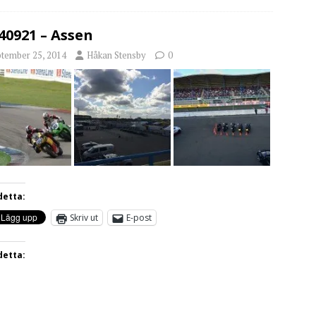
40921 – Assen
ptember 25, 2014
Håkan Stensby
0
detta:
Skriv ut
E-post
detta: