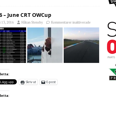
6 – June CRT OWCup
i 13, 2016
Håkan Stensby
Kommentarer inaktiverade
detta:
Skriv ut
E-post
detta: