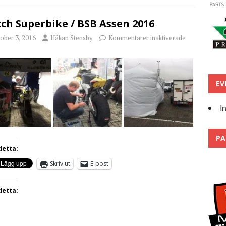
ch Superbike / BSB Assen 2016
ober 3, 2016
Håkan Stensby
Kommentarer inaktiverade
EV
I
PA
detta:
Skriv ut
E-post
detta: