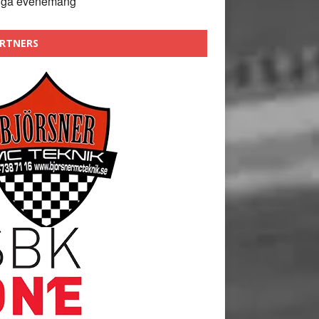
nga evenemang
RTNERS