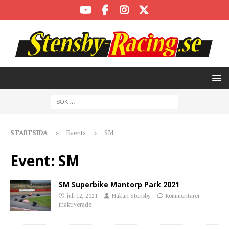
STARTSIDA
Events
SM
Event:
SM
SM Superbike Mantorp Park 2021
juli 12, 2021
Håkan Stensby
Kommentarer
inaktiverade