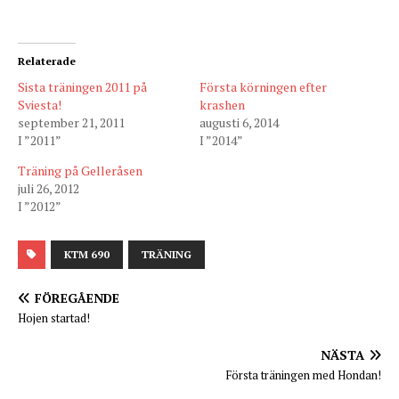
Relaterade
Sista träningen 2011 på
Första körningen efter
Sviesta!
krashen
september 21, 2011
augusti 6, 2014
I ”2011”
I ”2014”
Träning på Gelleråsen
juli 26, 2012
I ”2012”
KTM 690
TRÄNING
FÖREGÅENDE
Hojen startad!
NÄSTA
Första träningen med Hondan!