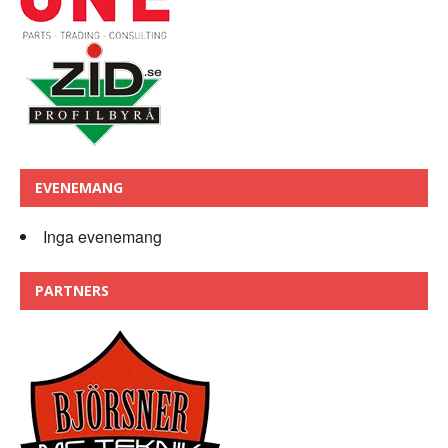
EVENEMANG
Inga evenemang
PARTNERS