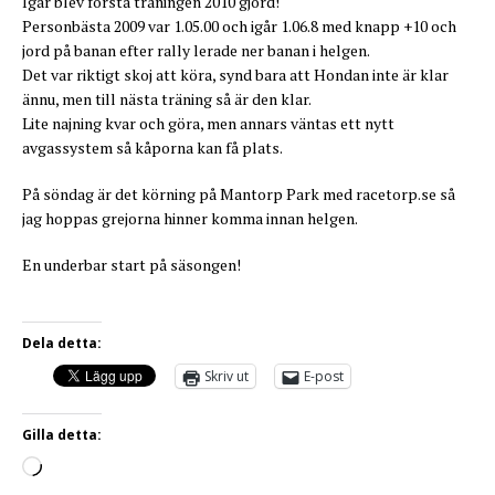
Igår blev första träningen 2010 gjord!
Personbästa 2009 var 1.05.00 och igår 1.06.8 med knapp +10 och
jord på banan efter rally lerade ner banan i helgen.
Det var riktigt skoj att köra, synd bara att Hondan inte är klar
ännu, men till nästa träning så är den klar.
Lite najning kvar och göra, men annars väntas ett nytt
avgassystem så kåporna kan få plats.
På söndag är det körning på Mantorp Park med racetorp.se så
jag hoppas grejorna hinner komma innan helgen.
En underbar start på säsongen!
Dela detta:
Skriv ut
E-post
Gilla detta: