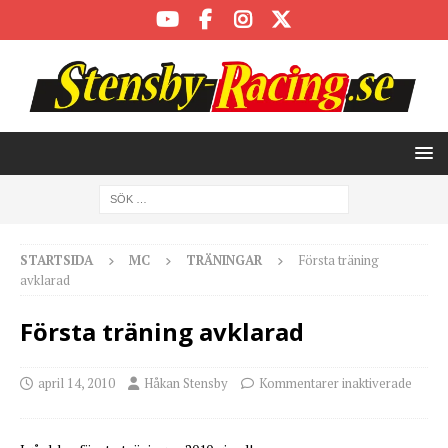
STARTSIDA
MC
TRÄNINGAR
Första träning
avklarad
Första träning avklarad
april 14, 2010
Håkan Stensby
Kommentarer inaktiverade