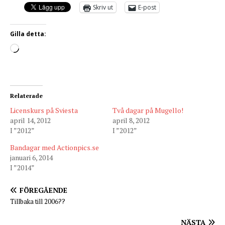
Skriv ut
E-post
Gilla detta:
Relaterade
Licenskurs på Sviesta
Två dagar på Mugello!
april 14, 2012
april 8, 2012
I ”2012”
I ”2012”
Bandagar med Actionpics.se
januari 6, 2014
I ”2014”
FÖREGÅENDE
Tillbaka till 2006??
NÄSTA