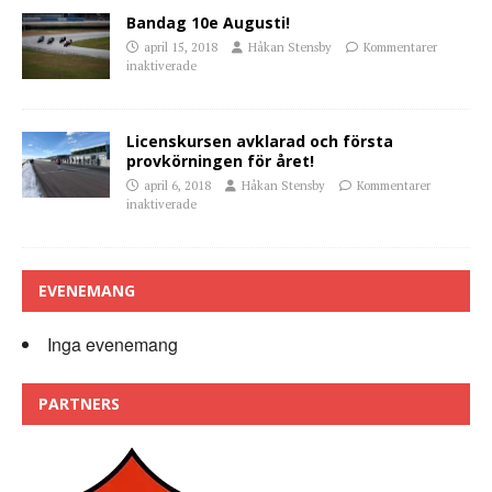
Bandag 10e Augusti!
april 15, 2018
Håkan Stensby
Kommentarer
inaktiverade
Licenskursen avklarad och första
provkörningen för året!
april 6, 2018
Håkan Stensby
Kommentarer
inaktiverade
EVENEMANG
Inga evenemang
PARTNERS