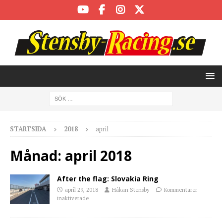
STARTSIDA
2018
april
Månad:
april 2018
After the flag: Slovakia Ring
april 29, 2018
Håkan Stensby
Kommentarer
inaktiverade