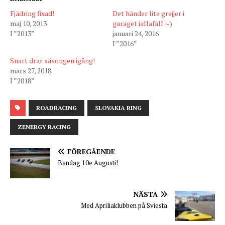
Fjädring fixad!
Det händer lite grejjer i
maj 10, 2013
garaget iallafall :-)
I ”2013”
januari 24, 2016
I ”2016”
Snart drar säsongen igång!
mars 27, 2018
I ”2018”
ROADRACING
SLOVAKIA RING
ZENERGY RACING
FÖREGÅENDE
Bandag 10e Augusti!
NÄSTA
Med Apriliaklubben på Sviesta