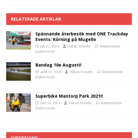
RELATERADE ARTIKLAR
Spännande återbesök med ONE Trackday
Events: Körning på Mugello
juli 11, 2024
Håkan Stensby
Kommentarer
inaktiverade
Bandag 10e Augusti!
april 15, 2018
Håkan Stensby
Kommentarer
inaktiverade
Superbike Mantorp Park 2021!!
juni 16, 2021
Håkan Stensby
Kommentarer
inaktiverade
EVENEMANG