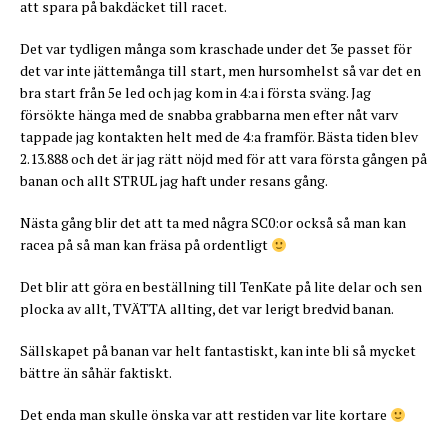
att spara på bakdäcket till racet.
Det var tydligen många som kraschade under det 3e passet för
det var inte jättemånga till start, men hursomhelst så var det en
bra start från 5e led och jag kom in 4:a i första sväng. Jag
försökte hänga med de snabba grabbarna men efter nåt varv
tappade jag kontakten helt med de 4:a framför. Bästa tiden blev
2.13.888 och det är jag rätt nöjd med för att vara första gången på
banan och allt STRUL jag haft under resans gång.
Nästa gång blir det att ta med några SC0:or också så man kan
racea på så man kan fräsa på ordentligt
Det blir att göra en beställning till TenKate på lite delar och sen
plocka av allt, TVÄTTA allting, det var lerigt bredvid banan.
Sällskapet på banan var helt fantastiskt, kan inte bli så mycket
bättre än såhär faktiskt.
Det enda man skulle önska var att restiden var lite kortare