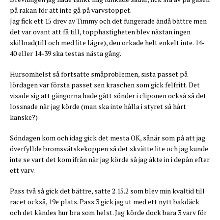
på rakan för att inte gå på varvstoppet.
Jag fick ett 15 drev av Timmy och det fungerade ändå bättre men
det var ovant att få till, topphastigheten blev nästan ingen
skillnad(till och med lite lägre), den orkade helt enkelt inte. 14-
40 eller 14-39 ska testas nästa gång.
Hursomhelst så fortsatte småproblemen, sista passet på
lördagen var första passet sen kraschen som gick felfritt. Det
visade sig att gängorna hade gått sönder i cliponen också så det
lossnade när jag körde (man ska inte hålla i styret så hårt
kanske?)
Söndagen kom och idag gick det mesta OK, sånär som på att jag
överfyllde bromsvätskekoppen så det skvätte lite och jag kunde
inte se vart det kom ifrån när jag körde så jag åkte in i depån efter
ett varv.
Pass två så gick det bättre, satte 2.15.2 som blev min kvaltid till
racet också, 19e plats. Pass 3 gick jag ut med ett nytt bakdäck
och det kändes hur bra som helst. Jag körde dock bara 3 varv för