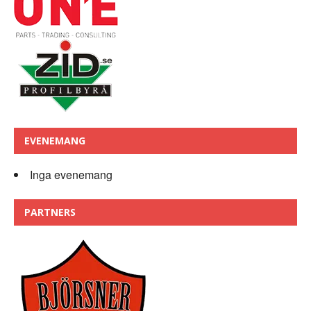
EVENEMANG
Inga evenemang
PARTNERS