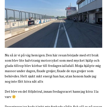
Nu så är vi på väg hem igen. Den här resan började med ett brak
som blev lite halvtrasig motorcykel som med mycket hjälp och
glada tillrop blev körbar till fredagen iallafall. Mojja hjälpte mig
massor under dagen, fixade grejjer, fixade de nya grejjer som
behövdes. Helt sjukt mkt energi han har, utan honom hade jag
nog inte fått köra nåt alls
Det blev en del följdstrul, innan fredagsracet hann jag köra 11a
varv
Drevningen jag hade tänkt mig funkade sådär, fick slå av på gasen