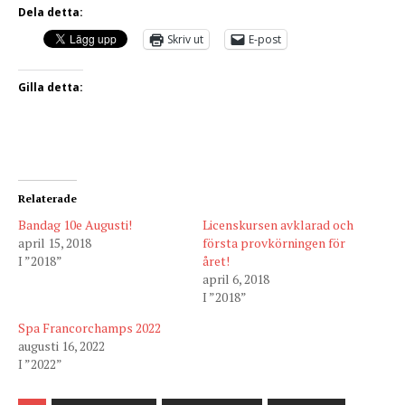
Dela detta:
Skriv ut
E-post
Gilla detta:
Relaterade
Bandag 10e Augusti!
Licenskursen avklarad och
april 15, 2018
första provkörningen för
I ”2018”
året!
april 6, 2018
I ”2018”
Spa Francorchamps 2022
augusti 16, 2022
I ”2022”