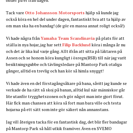
bilder på er från dagen.
Tack vare
Otto Johansson Motorsports
hjälp så kunde jag
också köra en hel del under dagen, fantastiskt bra att ta hjälp av
om man ska ha en bandag! (de gör en massa annat roligt också!)
Vi hade några från
Yamaha Team Scandinavia
på plats för att
ställa in nya hojar, jag har sett
Filip Backlund
köra i många år nu
och det är lika kul varje gång. Allt ifrån att sitta på läktaren på
Assen och se honom köra kungligt i ösregn(BSB) till när jag varit
besiktningsgubbe och tävlingsledare på Mantorp Park otaliga
gånger, alltid en trevlig och han kör så himla snyggt!
Vi hade även en del förstagångsåkare på bana, såvitt jag kunde se
verkade de ha rätt så skoj på banan, alltid kul när människor går
lite utanför trygghetszonen och gör något man inte gjort förut.
Här fick man chansen att köra så fort man bara ville och testa
hojarna på ett sätt som inte gör säkert nån annanstans.
Jag vill återigen tacka för en fantastisk dag, det blir fler bandagar
på Mantorp Park så håll utkik framöver. Även en SVEMO