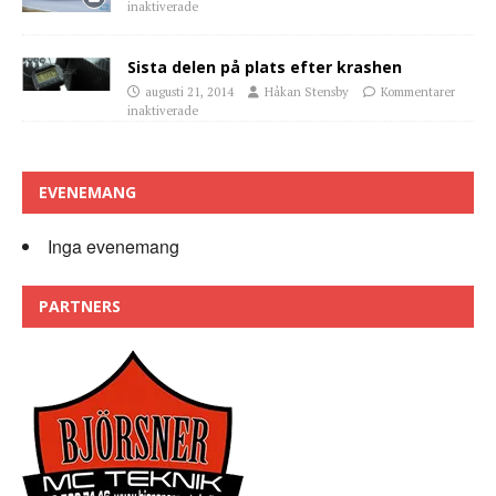
inaktiverade
Sista delen på plats efter krashen
augusti 21, 2014
Håkan Stensby
Kommentarer
inaktiverade
EVENEMANG
Inga evenemang
PARTNERS