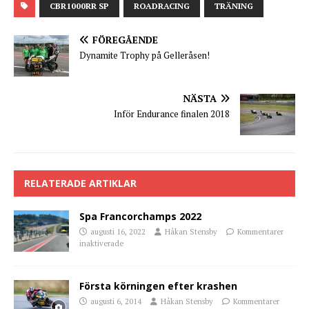
CBR1000RR SP
ROADRACING
TRÄNING
FÖREGÅENDE
Dynamite Trophy på Gelleråsen!
NÄSTA
Inför Endurance finalen 2018
RELATERADE ARTIKLAR
Spa Francorchamps 2022
augusti 16, 2022
Håkan Stensby
Kommentarer
inaktiverade
Första körningen efter krashen
augusti 6, 2014
Håkan Stensby
Kommentarer