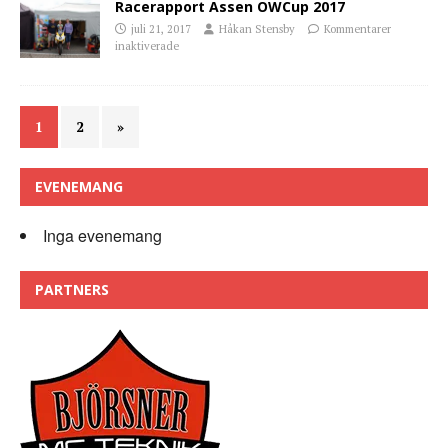
Racerapport Assen OWCup 2017
juli 21, 2017
Håkan Stensby
Kommentarer
inaktiverade
1
2
»
EVENEMANG
Inga evenemang
PARTNERS