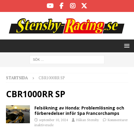
STARTSIDA
CBR1000RR SP
CBR1000RR SP
Felsökning av Honda: Problemlösning och
förberedelser inför Spa Francorchamps
september 10, 2024
Håkan Stensby
Kommentarer
inaktiverade