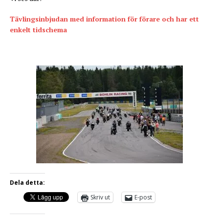
Tävlingsinbjudan med information för förare och har ett
enkelt tidschema
Dela detta:
Skriv ut
E-post