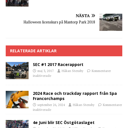
NÄSTA
Halloween licenskurs på Mantorp Park 2018
RELATERADE ARTIKLAR
SEC #1 2017 Racerapport
maj 3, 2017
Håkan Stensby
Kommentarer
inaktiverade
2024 Race och trackday rapport från Spa
Francorchamps
september 26, 2024
Håkan Stensby
Kommentarer
inaktiverade
4e Juni blir SEC Östgötaslaget