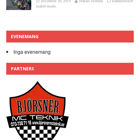
december 30, 2019
Håkan Stensby
Kommentarer
inaktiverade
EVENEMANG
Inga evenemang
PARTNERS