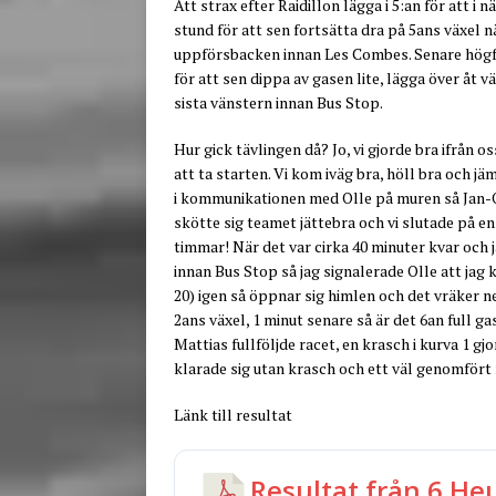
Att strax efter Raidillon lägga i 5:an för att i
stund för att sen fortsätta dra på 5ans växel nä
uppförsbacken innan Les Combes. Senare högfa
för att sen dippa av gasen lite, lägga över åt vä
sista vänstern innan Bus Stop.
Hur gick tävlingen då? Jo, vi gjorde bra ifrån os
att ta starten. Vi kom iväg bra, höll bra och jä
i kommunikationen med Olle på muren så Jan-Owe
skötte sig teamet jättebra och vi slutade på e
timmar! När det var cirka 40 minuter kvar och 
innan Bus Stop så jag signalerade Olle att jag
20) igen så öppnar sig himlen och det vräker ne
2ans växel, 1 minut senare så är det 6an full g
Mattias fullföljde racet, en krasch i kurva 1 gj
klarade sig utan krasch och ett väl genomfört 
Länk till resultat
Resultat från 6 He