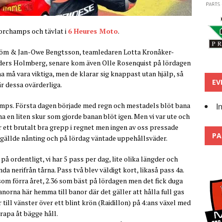
ncorchamps och tävlat i
6 Heures Moto
.
ström & Jan-Owe Bengtsson, teamledaren Lotta Kronåker-
ers Holmberg, senare kom även Olle Rosenquist på lördagen
a må vara viktiga, men de klarar sig knappast utan hjälp, så
EV
är dessa ovärderliga.
I
ps. Första dagen började med regn och mestadels blöt bana
 en liten skur som gjorde banan blöt igen. Men vi var ute och
ar ett brutalt bra grepp i regnet men ingen av oss pressade
PA
t gällde nånting och på lördag väntade uppehållsväder.
 ordentligt, vi har 5 pass per dag, lite olika längder och
 nerifrån tårna. Pass två blev väldigt kort, likaså pass 4a.
te som förra året, 2.36 som bäst på lördagen men det fick duga
anorna här hemma till banor där det gäller att hålla full gas
till vänster över ett blint krön (Raidillon) på 4:ans växel med
rapa åt bägge håll.