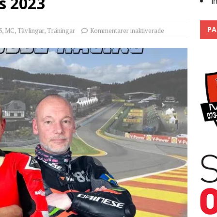
s 2023
I
Trackdays 2026 Fullbokat – tack för ert stora intresse!
2026
PA
3
,
MC
,
Tävlingar
,
Träningar
Kommentarer inaktiverade