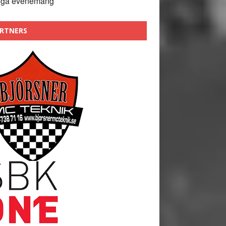
nga evenemang
RTNERS