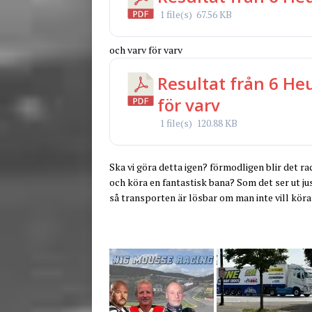
1 file(s)
67.56 KB
och varv för varv
Resultat från 6 He
för varv
1 file(s)
120.88 KB
Ska vi göra detta igen? förmodligen blir det
och köra en fantastisk bana? Som det ser ut 
så transporten är lösbar om man inte vill köra 