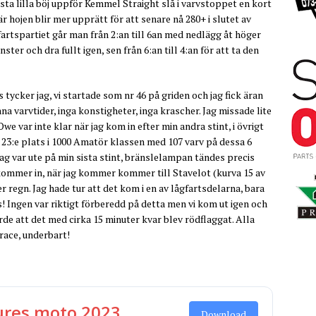
 nästa lilla böj uppför Kemmel Straight slå i varvstoppet en kort
r hojen blir mer upprätt för att senare nå 280+ i slutet av
rtspartiet går man från 2:an till 6an med nedlägg åt höger
nster och dra fullt igen, sen från 6:an till 4:an för att ta den
s tycker jag, vi startade som nr 46 på griden och jag fick äran
mna varvtider, inga konstigheter, inga krascher. Jag missade lite
 var inte klar när jag kom in efter min andra stint, i övrigt
n 23:e plats i 1000 Amatör klassen med 107 varv på dessa 6
jag var ute på min sista stint, bränslelampan tändes precis
 kommer in, när jag kommer kommer till Stavelot (kurva 15 av
r regn. Jag hade tur att det kom i en av lågfartsdelarna, bara
as! Ingen var riktigt förberedd på detta men vi kom ut igen och
orde att det med cirka 15 minuter kvar blev rödflaggat. Alla
race, underbart!
ures moto 2023
Download