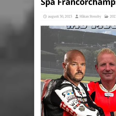
Spa Francorchamp
[ juni 3, 2026 ]
Stensby 
augusti 30, 2023
Håkan Stensby
202