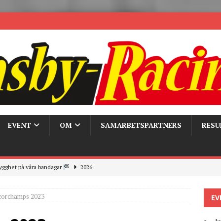
EVENT
OM
SAMARBETSPARTNERS
RESU
ygghet på våra bandagar
2026
ays och Pirelli – detta hände verkligen!
MC
corchamps 2023
EV
 the pits
2026
r bandagarna 2026, nu blickar vi mot 2027
2026