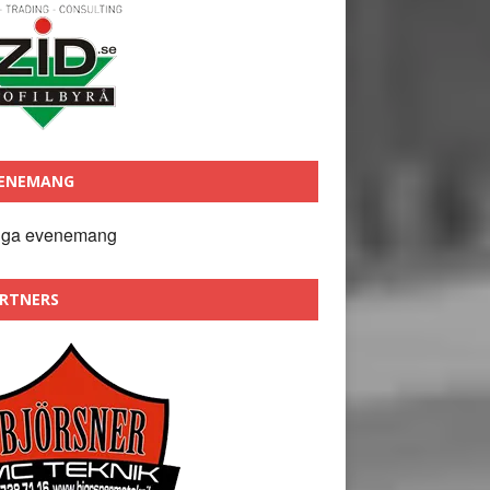
ENEMANG
nga evenemang
RTNERS