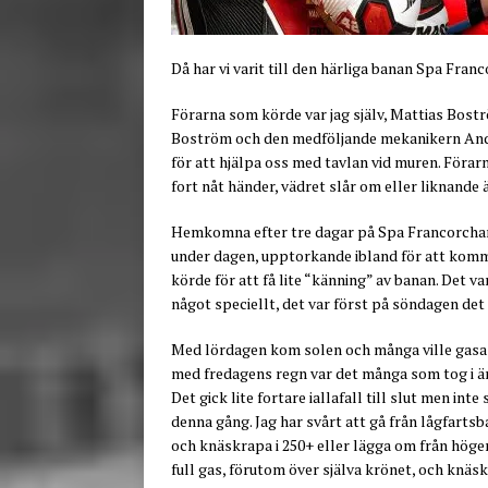
Då har vi varit till den härliga banan Spa Fra
Förarna som körde var jag själv, Mattias Bo
Boström och den medföljande mekanikern And
för att hjälpa oss med tavlan vid muren. Förarn
fort nåt händer, vädret slår om eller liknande 
Hemkomna efter tre dagar på Spa Francorcham
under dagen, upptorkande ibland för att komma
körde för att få lite “känning” av banan. Det v
något speciellt, det var först på söndagen de
Med lördagen kom solen och många ville gasa på
med fredagens regn var det många som tog i ända
Det gick lite fortare iallafall till slut men in
denna gång. Jag har svårt att gå från lågfartsb
och knäskrapa i 250+ eller lägga om från höger 
full gas, förutom över själva krönet, och knäsk