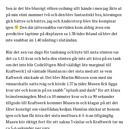
Sen är det lite blurrigt vilken ordning allt hände i men jag åkte ut
på min stint nummer två och den blev fantastiskt bra, körningen
gick bättre och bättre, jag och Anderstorp blev lite kompisar
igen
Den där jättesnabba varvtiden kom aldrig även om
predictive laptime på displayen sa 1.38 tider ibland så blev det
inte snabbar än 1.40 nånting i slutändan.
När det sen var dags för tankning och byte till sista stinten var
det ca 1.15 kvar och hela den stinten går inte att köra på en tank
om det inte blir Code50 igen. Med vääldigt lite marginal till
Kraftwerk1 så väntade Humlan in i det sista med att se vem
Kaftwerk skickade ut. Det blev Martin Nilsson som med sin
vinnarskalle satte iväg och körde 1.37 ju tider. Masen fick ligga
kvar ute och kom in på en snabb “splash and dash” för att klara
bränslemängden. Med ca 10 minuter kvar och ca 90 sekunder
tillgodo till Kraftwerk kommer Masen in och klagar på att det
låter konstigt om växellådan/kedjan. Humlan skickar ut honom
igen och han får köra det sista med bara 4-5-6:an tillgänglig.
Masen kör riktigt fort för att sakna 3 växlar och Kraftwerk tar nu
ca 5-6 sekunder per varv.