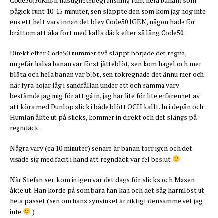
Code50(50Km/h hastighetsbegränsning runt hela banan) som
pågick runt 10-15 minuter, sen släppte den som kom jag nog inte
ens ett helt varv innan det blev Code50 IGEN, någon hade för
bråttom att åka fort med kalla däck efter så lång Code50.
Direkt efter Code50 nummer två släppt började det regna,
ungefär halva banan var först jätteblöt, sen kom hagel och mer
blöta och hela banan var blöt, sen tokregnade det ännu mer och
när fyra hojar låg i sandfållan under ett och samma varv
bestämde jag mig för att gå in, jag har lite för lite erfarenhet av
att köra med Dunlop slick i både blött OCH kallt. In i depån och
Humlan åkte ut på slicks, kommer in direkt och det slängs på
regndäck.
Några varv (ca 10 minuter) senare är banan torr igen och det
visade sig med facit i hand att regndäck var fel beslut
När Stefan sen kom in igen var det dags för slicks och Masen
åkte ut. Han körde på som bara han kan och det såg harmlöst ut
hela passet (sen om hans synvinkel är riktigt densamme vet jag
inte
)