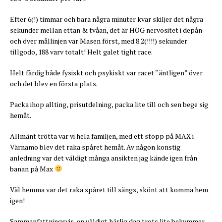
Efter 6(!) timmar och bara några minuter kvar skiljer det några
sekunder mellan ettan & tvåan, det är HÖG nervositet i depån
och över mållinjen var Masen först, med 8.2(!!!!) sekunder
tillgodo, 188 varv totalt! Helt galet tight race.
Helt färdig både fysiskt och psykiskt var racet “äntligen” över
och det blev en första plats.
Packa ihop allting, prisutdelning, packa lite till och sen bege sig
hemåt.
Allmänt trötta var vi hela familjen, med ett stopp på MAX i
Värnamo blev det raka spåret hemåt. Av någon konstig
anledning var det väldigt många ansikten jag kände igen från
banan på Max
Väl hemma var det raka spåret till sängs, skönt att komma hem
igen!
Sammanfattningsvis, en väldigt härlig dag trots lite bekymmer