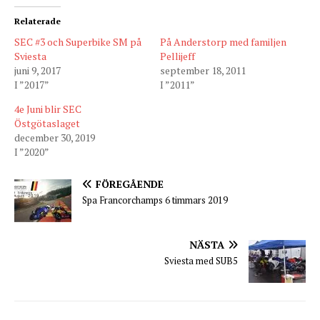
Relaterade
SEC #3 och Superbike SM på
På Anderstorp med familjen
Sviesta
Pellijeff
juni 9, 2017
september 18, 2011
I ”2017”
I ”2011”
4e Juni blir SEC
Östgötaslaget
december 30, 2019
I ”2020”
FÖREGÅENDE
Spa Francorchamps 6 timmars 2019
NÄSTA
Sviesta med SUB5