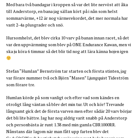
Med bara två bandagar i kroppen så var det lite nervöst att åka
till Anderstorp, en bana jag sällan kört på i nån som helst
sommarvärme, +12 är nog värmerekordet, det mer normala har
varit 2-4a plusgrader och snö.
Hursomhelst, det blev cirka 10 varv på banan innan racet, så det
var den uppvärmning som blev på ONE Endurance Kawan, men vi
ska ju köra 6 timmar så det blir tid nog att lära känna hojen igen
Stefan “Humlan” Bernström tar starten och första stinten, jag
var förare nummer två och Björn “Masen” Ljungquist Tideström
som förare tre.
Humlan körde på som vanligt och efter vad som kändes en
otroligt lång väntan så blev det min tur. Ut och kör! Trevande
långsamt gick det de första varven men efter sådär 20 varv börjar
det bli lite bättre. Jag har nog aldrig varit snabb på Anderstorp
och personbästa är runt 1.38 med min gamla CBR1000RR.
Nånstans där lagom när man fått upp farten blev det