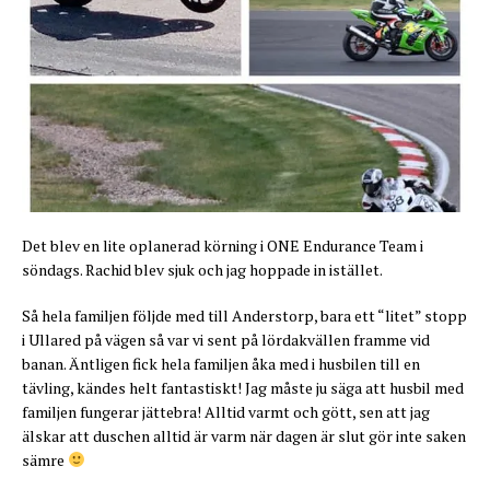
Det blev en lite oplanerad körning i ONE Endurance Team i
söndags. Rachid blev sjuk och jag hoppade in istället.
Så hela familjen följde med till Anderstorp, bara ett “litet” stopp
i Ullared på vägen så var vi sent på lördakvällen framme vid
banan. Äntligen fick hela familjen åka med i husbilen till en
tävling, kändes helt fantastiskt! Jag måste ju säga att husbil med
familjen fungerar jättebra! Alltid varmt och gött, sen att jag
älskar att duschen alltid är varm när dagen är slut gör inte saken
sämre