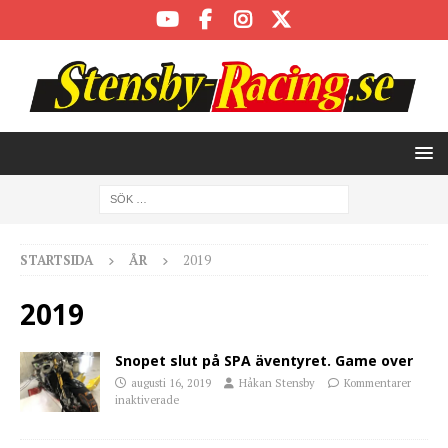
STARTSIDA
ÅR
2019
2019
Snopet slut på SPA äventyret. Game over
augusti 16, 2019
Håkan Stensby
Kommentarer
inaktiverade