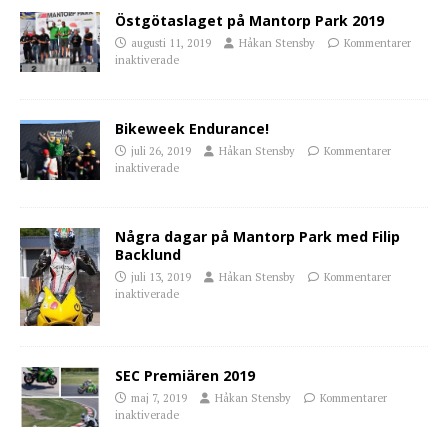
Östgötaslaget på Mantorp Park 2019
augusti 11, 2019
Håkan Stensby
Kommentarer
inaktiverade
Bikeweek Endurance!
juli 26, 2019
Håkan Stensby
Kommentarer
inaktiverade
Några dagar på Mantorp Park med Filip
Backlund
juli 13, 2019
Håkan Stensby
Kommentarer
inaktiverade
SEC Premiären 2019
maj 7, 2019
Håkan Stensby
Kommentarer
inaktiverade