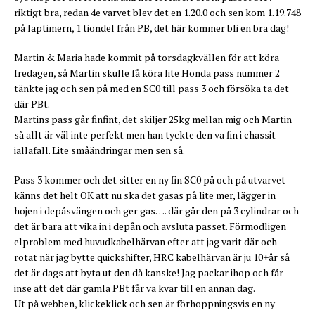
riktigt bra, redan 4e varvet blev det en 1.20.0 och sen kom 1.19.748
på laptimern, 1 tiondel från PB, det här kommer bli en bra dag!
Martin & Maria hade kommit på torsdagkvällen för att köra
fredagen, så Martin skulle få köra lite Honda pass nummer 2
tänkte jag och sen på med en SC0 till pass 3 och försöka ta det
där PBt.
Martins pass går finfint, det skiljer 25kg mellan mig och Martin
så allt är väl inte perfekt men han tyckte den va fin i chassit
iallafall. Lite småändringar men sen så.
Pass 3 kommer och det sitter en ny fin SC0 på och på utvarvet
känns det helt OK att nu ska det gasas på lite mer, lägger in
hojen i depåsvängen och ger gas…. där går den på 3 cylindrar och
det är bara att vika in i depån och avsluta passet. Förmodligen
elproblem med huvudkabelhärvan efter att jag varit där och
rotat när jag bytte quickshifter, HRC kabelhärvan är ju 10+år så
det är dags att byta ut den då kanske! Jag packar ihop och får
inse att det där gamla PBt får va kvar till en annan dag.
Ut på webben, klickeklick och sen är förhoppningsvis en ny