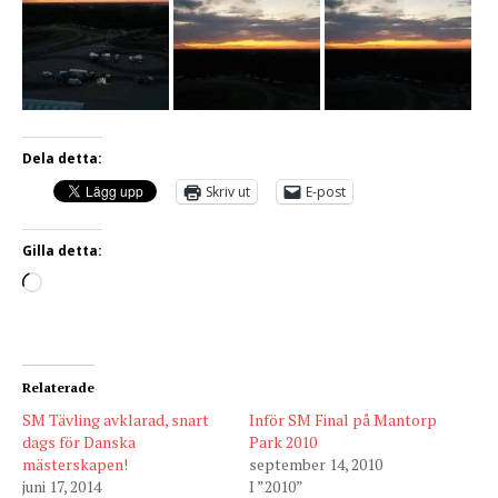
Dela detta:
Skriv ut
E-post
Gilla detta:
Relaterade
SM Tävling avklarad, snart
Inför SM Final på Mantorp
dags för Danska
Park 2010
mästerskapen!
september 14, 2010
juni 17, 2014
I ”2010”