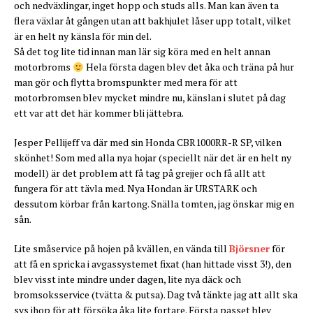
och nedväxlingar, inget hopp och studs alls. Man kan även ta
flera växlar åt gången utan att bakhjulet låser upp totalt, vilket
är en helt ny känsla för min del.
Så det tog lite tid innan man lär sig köra med en helt annan
motorbroms
Hela första dagen blev det åka och träna på hur
man gör och flytta bromspunkter med mera för att
motorbromsen blev mycket mindre nu, känslan i slutet på dag
ett var att det här kommer bli jättebra.
Jesper Pellijeff va där med sin Honda CBR1000RR-R SP, vilken
skönhet! Som med alla nya hojar (speciellt när det är en helt ny
modell) är det problem att få tag på grejjer och få allt att
fungera för att tävla med. Nya Hondan är URSTARK och
dessutom körbar från kartong. Snälla tomten, jag önskar mig en
sån.
Lite småservice på hojen på kvällen, en vända till
Björsner
för
att få en spricka i avgassystemet fixat (han hittade visst 3!), den
blev visst inte mindre under dagen, lite nya däck och
bromsoksservice (tvätta & putsa). Dag två tänkte jag att allt ska
sys ihop för att försöka åka lite fortare. Första passet blev