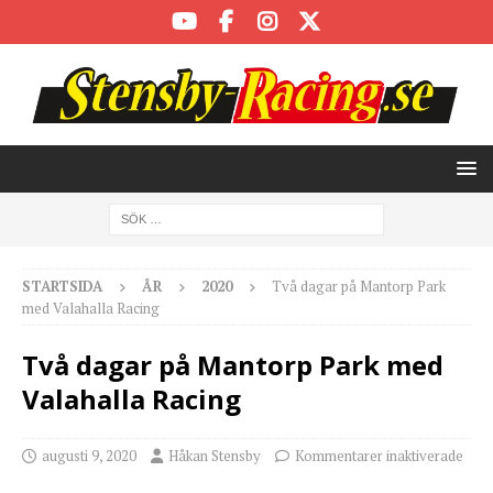
STARTSIDA
ÅR
2020
Två dagar på Mantorp Park
med Valahalla Racing
Två dagar på Mantorp Park med
Valahalla Racing
augusti 9, 2020
Håkan Stensby
Kommentarer inaktiverade