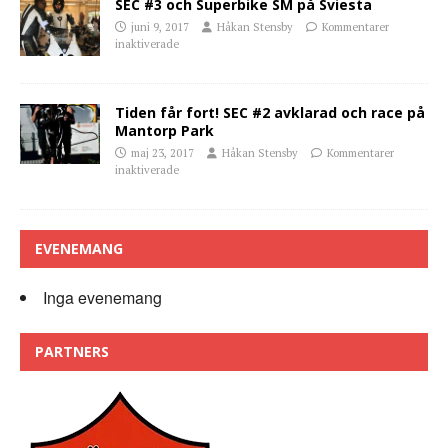
SEC #3 och Superbike SM på Sviesta
juni 9, 2017
Håkan Stensby
Kommentarer
inaktiverade
Tiden får fort! SEC #2 avklarad och race på
Mantorp Park
maj 23, 2017
Håkan Stensby
Kommentarer
inaktiverade
EVENEMANG
Inga evenemang
PARTNERS