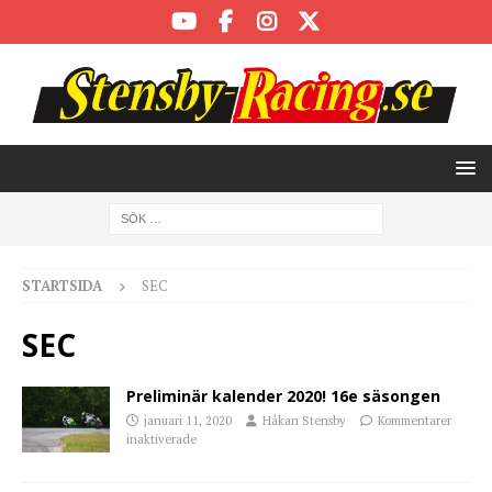
STARTSIDA
SEC
SEC
Preliminär kalender 2020! 16e säsongen
januari 11, 2020
Håkan Stensby
Kommentarer
inaktiverade