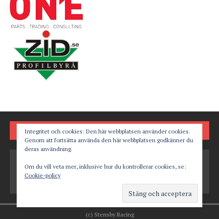
FÖLJ OSS PÅ
Integritet och cookies: Den här webbplatsen använder cookies.
Genom att fortsätta använda den här webbplatsen godkänner du
deras användning.
Om du vill veta mer, inklusive hur du kontrollerar cookies, se:
Cookie-policy
(c) Stensby Racing